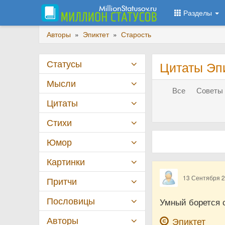
Разделы
Авторы
»
Эпиктет
»
Старость
Статусы
Цитаты Эпи
Мысли
Все
Советы 
Цитаты
Стихи
Юмор
Картинки
13 Сентября 
Притчи
Пословицы
Умный борется с
Авторы
Эпиктет