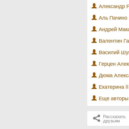
Александр Р
Аль Пачино 
Андрей Мака
Валентин Га
Василий Шу
Герцен Алек
Дюма Алекса
Екатерина II
Еще автор
Рассказать
друзьям