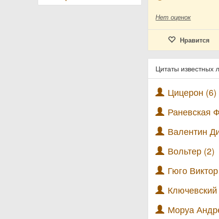
Нет
оценок
Нравится
Цитаты известных 
Цицерон (6)
Раневская Ф
Валентин Ди
Вольтер (2)
Гюго Виктор 
Ключевский 
Моруа Андре