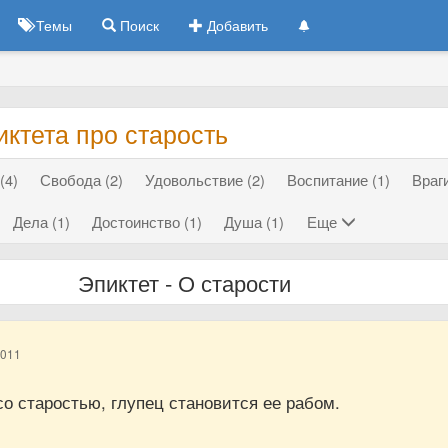
Темы
Поиск
Добавить
ктета про старость
(4)
Свобода (2)
Удовольствие (2)
Воспитание (1)
Враги
Дела (1)
Достоинство (1)
Душа (1)
Еще
Эпиктет - О старости
2011
о старостью, глупец становится ее рабом.