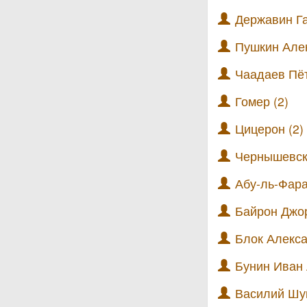
Державин Га
Пушкин Алек
Чаадаев Пёт
Гомер (2)
Цицерон (2)
Чернышевск
Абу-ль-Фара
Байрон Джор
Блок Алекса
Бунин Иван 
Василий Шу