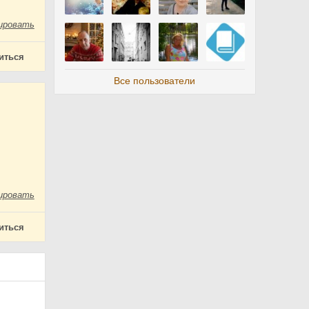
ировать
иться
Все пользователи
ировать
иться