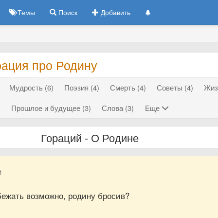
Темы
Поиск
Добавить
рация про Родину
Мудрость (6)
Поэзия (4)
Смерть (4)
Советы (4)
Жиз
Прошлое и будущее (3)
Слова (3)
Еще
Гораций - О Родине
1
бежать возможно, родину бросив?