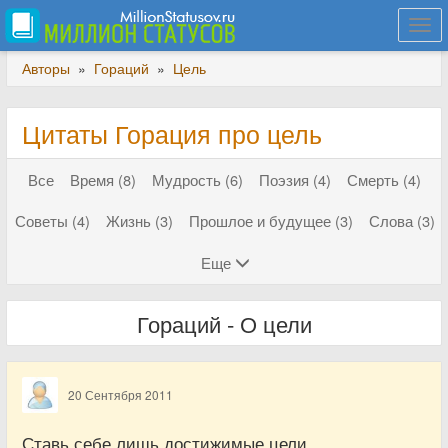
Togg
navi
Авторы
»
Гораций
»
Цель
Цитаты Горация про цель
Все
Время (8)
Мудрость (6)
Поэзия (4)
Смерть (4)
Советы (4)
Жизнь (3)
Прошлое и будущее (3)
Слова (3)
Еще
Гораций - О цели
20 Сентября 2011
Ставь себе лишь достижимые цели.