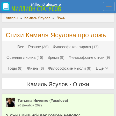
Togg
navi
Авторы
»
Камиль Ясулов
»
Ложь
Стихи Камиля Ясулова про ложь
Все
Разное (36)
Философская лирика (17)
Осенняя лирика (15)
Время (9)
Философские стихи (9)
Годы (8)
Жизнь (8)
Философские мысли (8)
Еще
Камиль Ясулов - О лжи
Татьяна Ивченко (Yasulova)
20 Декабря 2022
У лжи циничной век совсем недолог,