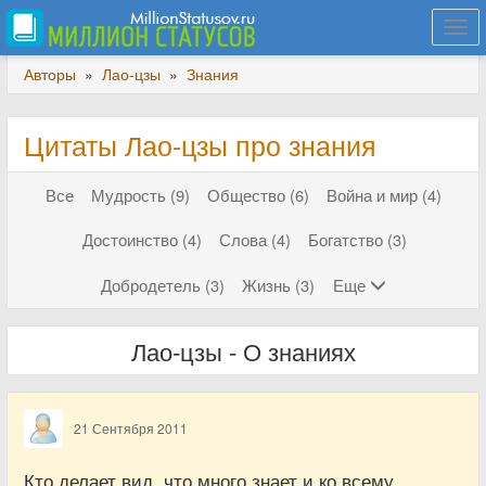
Togg
navi
Авторы
»
Лао-цзы
»
Знания
Цитаты Лао-цзы про знания
Все
Мудрость (9)
Общество (6)
Война и мир (4)
Достоинство (4)
Слова (4)
Богатство (3)
Добродетель (3)
Жизнь (3)
Еще
Лао-цзы - О знаниях
21 Сентября 2011
Кто делает вид, что много знает и ко всему