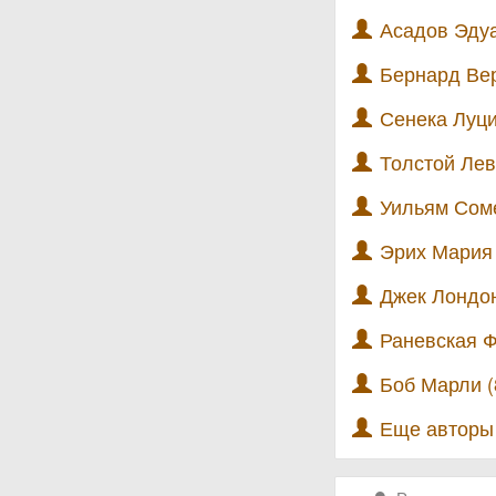
Асадов Эдуа
Бернард Вер
Сенека Луци
Толстой Лев
Уильям Соме
Эрих Мария 
Джек Лондон
Раневская Ф
Боб Марли (
Еще автор