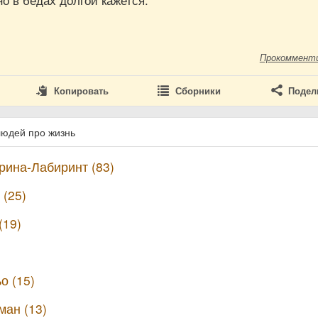
но в бедах долгой кажется.
Прокоммент
Копировать
Сборники
Подел
людей про жизнь
ина-Лабиринт (83)
(25)
(19)
о (15)
ман (13)