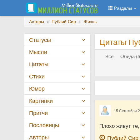
Разделы
Авторы
»
Публий Сир
»
Жизнь
Статусы
Цитаты Пу
Мысли
Все
Обида (5
Цитаты
Стихи
Юмор
Картинки
15 Сентября 
Притчи
Пословицы
Плохо живут те
Авторы
Публий Сир