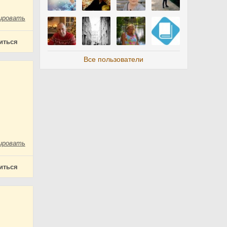
ировать
иться
Все пользователи
ировать
иться