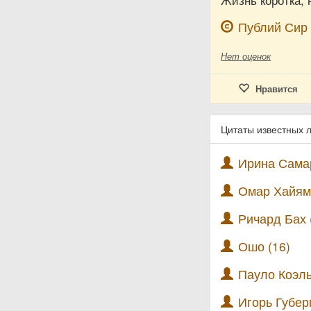
Жизнь коротка, 
Публий Сир
Нет
оценок
Нравится
Цитаты известных 
Ирина Самар
Омар Хайям 
Ричард Бах 
Ошо (16)
Пауло Коэль
Игорь Губер