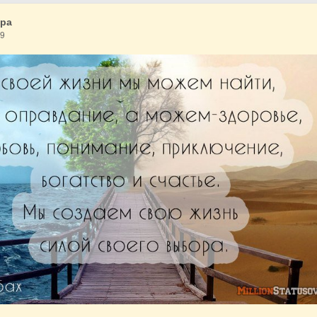
дра
19