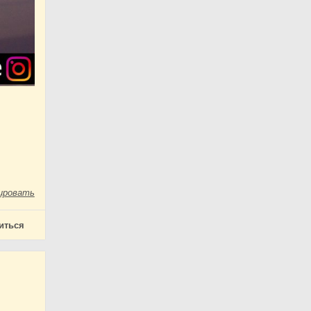
ировать
иться