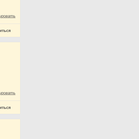
ировать
иться
ировать
иться