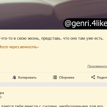
что-то в свою жизнь, представь, что оно там уже есть.
Мост через вечность»
Прокоммент
Копировать
Сборники
Подел
дра
19
 дается тебе вместе с силами, необходимыми для его