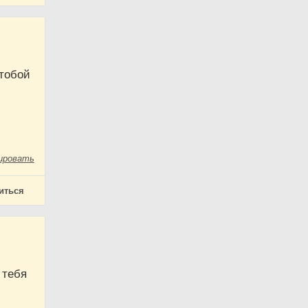
 тобой
ировать
иться
 тебя