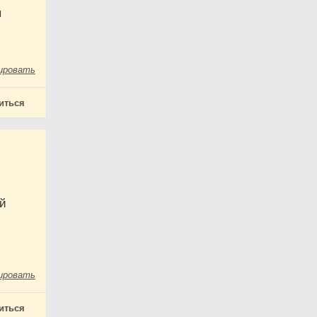
я
ировать
иться
ой
ировать
иться