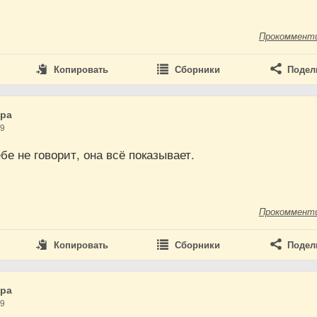
Прокоммент
Копировать
Сборники
Подел
дра
19
бе не говорит, она всё показывает.
Прокоммент
Копировать
Сборники
Подел
дра
19