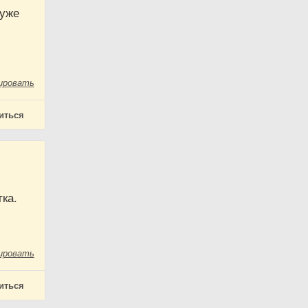
 уже
ировать
иться
тка.
ировать
иться