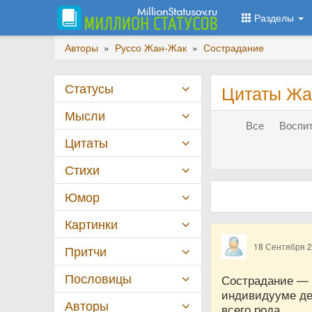
Разделы
Авторы
»
Руссо Жан-Жак
»
Сострадание
Статусы
Цитаты Жа
Мысли
Все
Воспит
Цитаты
Стихи
Юмор
Картинки
18 Сентября 
Притчи
Пословицы
Сострадание — э
индивидууме де
Авторы
всего рода.