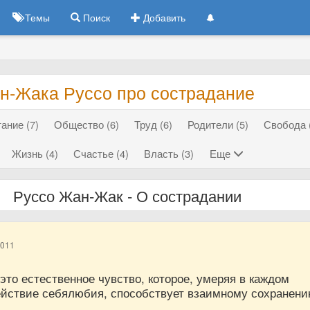
Темы
Поиск
Добавить
н-Жака Руссо про сострадание
ание (7)
Общество (6)
Труд (6)
Родители (5)
Свобода 
Жизнь (4)
Счастье (4)
Власть (3)
Еще
Руссо Жан-Жак - О сострадании
2011
то естественное чувство, которое, умеряя в каждом
йствие себялюбия, способствует взаимному сохранен