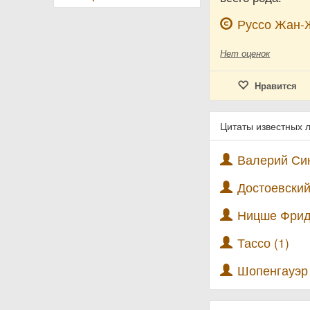
Руссо Жан-
Нет
оценок
Нравится
Цитаты известных 
Валерий Син
Достоевский
Ницше Фрид
Тассо (1)
Шопенгауэр 