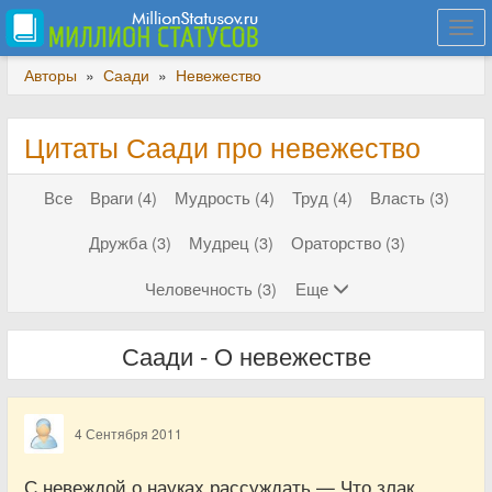
Togg
navi
Авторы
»
Саади
»
Невежество
Цитаты Саади про невежество
Все
Враги (4)
Мудрость (4)
Труд (4)
Власть (3)
Дружба (3)
Мудрец (3)
Ораторство (3)
Человечность (3)
Еще
Саади - О невежестве
4 Сентября 2011
С невеждой о науках рассуждать — Что злак