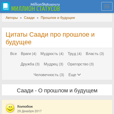
Togg
navi
Авторы
»
Саади
»
Прошлое и будущее
Цитаты Саади про прошлое и
будущее
Все
Враги (4)
Мудрость (4)
Труд (4)
Власть (3)
Дружба (3)
Мудрец (3)
Ораторство (3)
Человечность (3)
Еще
Саади - О прошлом и будущем
К̷о̷л̷о̷б̷о̷к
29 Декабря 2017