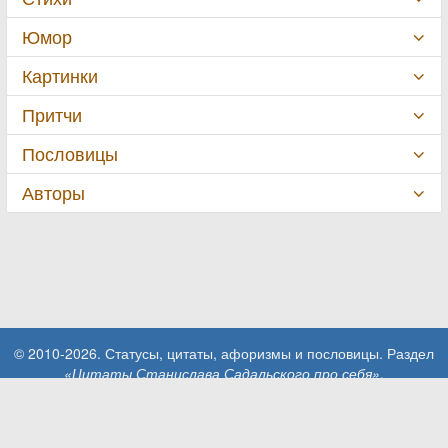
Юмор
Картинки
Притчи
Пословицы
Авторы
© 2010-2026. Статусы, цитаты, афоризмы и пословицы. Раздел
«Цитаты Станислава Садальского про себя»
.
При использовании материалов сайта активная ссылка на сайт
MillionStatusov.ru обязательна!
Контакты: info@MillionStatusov.ru.