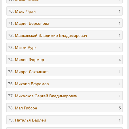
70.
Макс Фрай
1
71.
Мария Берсенева
1
72.
Маяковский Владимир Владимирович
1
73.
Микки Рурк
4
74.
Милен Фармер
4
75.
Мирра Лохвицкая
1
76.
Михаил Ефремов
1
77.
Михалков Сергей Владимирович
1
78.
Мэл Гибсон
5
79.
Наталья Варлей
1