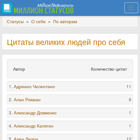
Togg
navi
Статусы
»
О себе
»
По авторам
Цитаты великих людей про себя
Автор
Количество цитат
1.
Адриано Челентано
11
2.
Алан Рикман
9
3.
Александр Довженко
1
4.
Александр Калягин
1
5.
Ален Делон
12