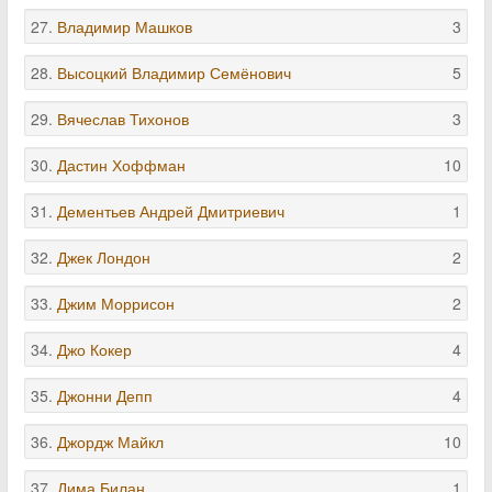
27.
Владимир Машков
3
28.
Высоцкий Владимир Семёнович
5
29.
Вячеслав Тихонов
3
30.
Дастин Хоффман
10
31.
Дементьев Андрей Дмитриевич
1
32.
Джек Лондон
2
33.
Джим Моррисон
2
34.
Джо Кокер
4
35.
Джонни Депп
4
36.
Джордж Майкл
10
37.
Дима Билан
1