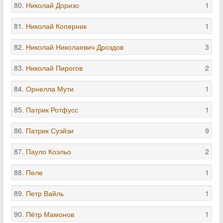
80.
Николай Доризо
1
81.
Николай Коперник
1
82.
Николай Николаевич Дроздов
3
83.
Николай Пирогов
2
84.
Орнелла Мути
1
85.
Патрик Ротфусс
1
86.
Патрик Суэйзи
9
87.
Пауло Коэльо
2
88.
Пеле
1
89.
Петр Вайль
1
90.
Пётр Мамонов
1