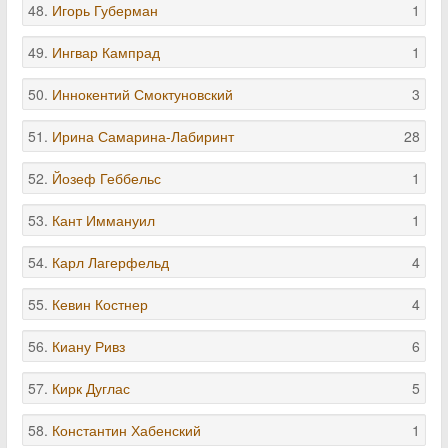
48.
Игорь Губерман
1
49.
Ингвар Кампрад
1
50.
Иннокентий Смоктуновский
3
51.
Ирина Самарина-Лабиринт
28
52.
Йозеф Геббельс
1
53.
Кант Иммануил
1
54.
Карл Лагерфельд
4
55.
Кевин Костнер
4
56.
Киану Ривз
6
57.
Кирк Дуглас
5
58.
Константин Хабенский
1