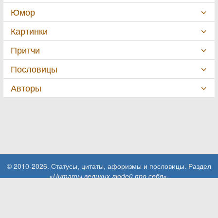
Юмор
Картинки
Притчи
Пословицы
Авторы
© 2010-2026. Статусы, цитаты, афоризмы и пословицы. Раздел
«Цитаты великих людей про себя»
.
При использовании материалов сайта активная ссылка на сайт
MillionStatusov.ru обязательна!
Контакты: info@MillionStatusov.ru.
Пользовательское соглашение
Конфиденциальность