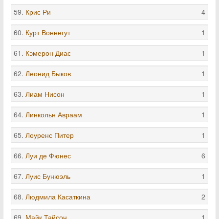
59.
Крис Ри
4
60.
Курт Воннегут
1
61.
Кэмерон Диас
1
62.
Леонид Быков
1
63.
Лиам Нисон
1
64.
Линкольн Авраам
1
65.
Лоуренс Питер
1
66.
Луи де Фюнес
6
67.
Луис Бунюэль
1
68.
Людмила Касаткина
2
69.
Майк Тайсон
1