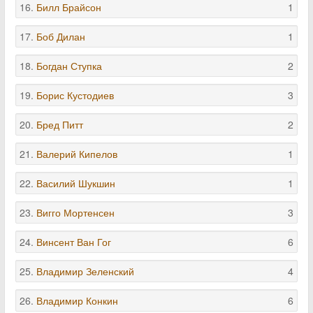
16.
Билл Брайсон
1
17.
Боб Дилан
1
18.
Богдан Ступка
2
19.
Борис Кустодиев
3
20.
Бред Питт
2
21.
Валерий Кипелов
1
22.
Василий Шукшин
1
23.
Вигго Мортенсен
3
24.
Винсент Ван Гог
6
25.
Владимир Зеленский
4
26.
Владимир Конкин
6