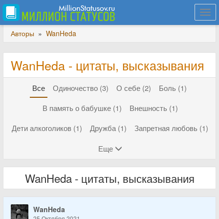
Togg
navi
Авторы
»
WanHeda
WanHeda - цитаты, высказывания
Все
Одиночество (3)
О себе (2)
Боль (1)
В память о бабушке (1)
Внешность (1)
Дети алкоголиков (1)
Дружба (1)
Запретная любовь (1)
Еще
WanHeda - цитаты, высказывания
WanHeda
25 Октября 2021