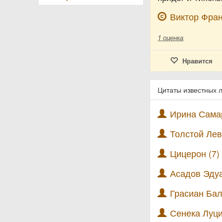
Виктор Фра
1
оценка
Нравится
Цитаты известных 
Ирина Самар
Толстой Лев
Цицерон (7)
Асадов Эдуа
Грасиан Бал
Сенека Луци