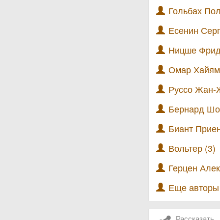
Гольбах Пол
Есенин Серг
Ницше Фрид
Омар Хайям 
Руссо Жан-Ж
Бернард Шоу
Биант Приен
Вольтер (3)
Герцен Алек
Еще автор
Рассказать