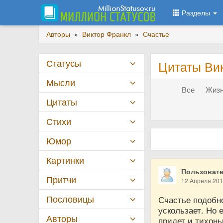
Разделы
Авторы
»
Виктор Франкл
»
Счастье
Статусы
Цитаты Ви
Мысли
Все
Жизн
Цитаты
Стихи
Юмор
Картинки
Пользовате
Притчи
12 Апреля 20
Пословицы
Счастье подобн
ускользает. Но 
Авторы
придет и тихонь