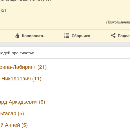
нкл
Прокоммент
Копировать
Сборники
Подел
людей про счастье
ина-Лабиринт (21)
 Николаевич (11)
рд Аркадьевич (6)
ьтасар (5)
й Анней (5)