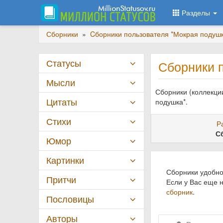
Разделы
Сборники
»
Cборники пользователя *Мокрая подуш
Статусы
Сборники 
Мысли
Сборники (коллекции
Цитаты
подушка*.
Стихи
Р
С
Юмор
Картинки
Сборники удобно
Притчи
Если у Вас еще 
сборник
.
Пословицы
Авторы