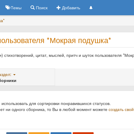
Темы
Поиск
Добавить
ка*
пользователя *Мокрая подушка*
) стихотворений, цитат, мыслей, притч и шуток пользователя *Мок
аздел:
борники
 использовать для сортировки понравившихся статусов.
нет ни одного сборника, то Вы в любой момент можете
создать свой