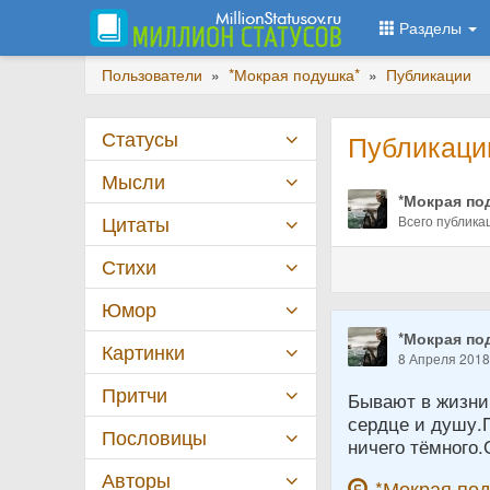
Разделы
Пользователи
»
*Мокрая подушка*
»
Публикации
Статусы
Публикаци
Мысли
*Мокрая по
Цитаты
Всего публикац
Стихи
Юмор
*Мокрая по
Картинки
8 Апреля 201
Притчи
Бывают в жизни
сердце и душу.П
Пословицы
ничего тёмного.
Авторы
*Мокрая по