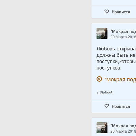
Нравится
*Мокрая по
20 Марта 201
Любовь открывае
должны быть не
поступки,котор
поступков.
*Мокрая по
1
оценка
Нравится
*Мокрая по
20 Марта 201