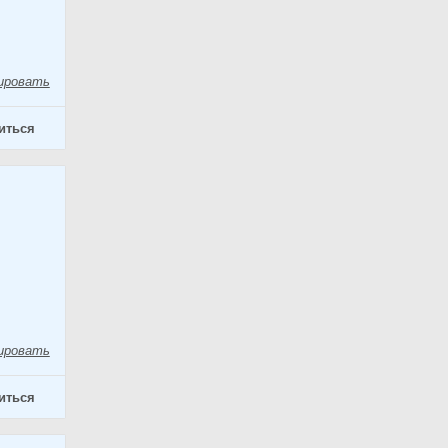
ировать
иться
ировать
иться