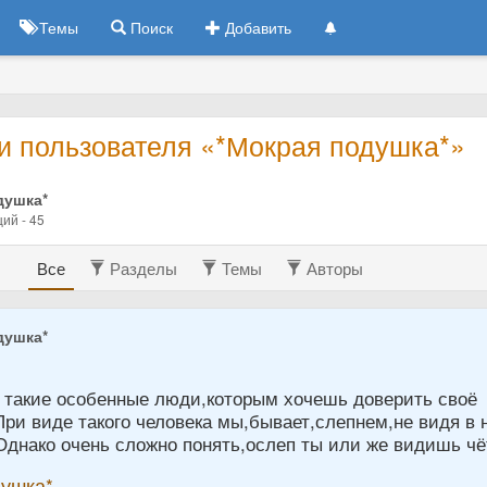
Темы
Поиск
Добавить
и пользователя «*Мокрая подушка*»
душка*
ий - 45
Все
Разделы
Темы
Авторы
душка*
8
 такие особенные люди,которым хочешь доверить своё
ри виде такого человека мы,бывает,слепнем,не видя в 
Однако очень сложно понять,ослеп ты или же видишь чё
душка*