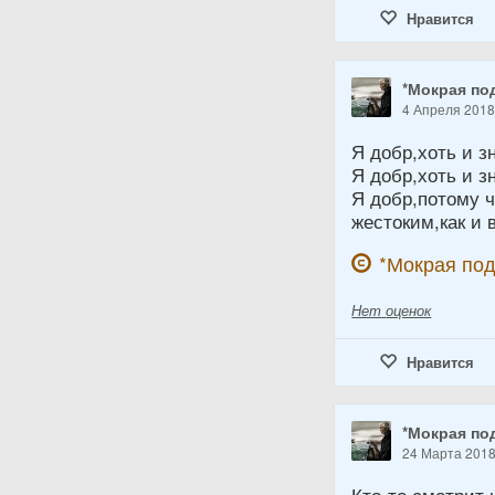
Нравится
*Мокрая по
4 Апреля 201
Я добр,хоть и з
Я добр,хоть и з
Я добр,потому 
жестоким,как и 
*Мокрая по
Нет
оценок
Нравится
*Мокрая по
24 Марта 201