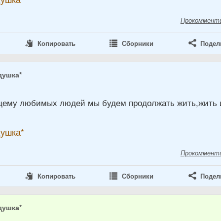
Прокоммент
Копировать
Сборники
Подел
душка*
8
щему любимых людей мы будем продолжать жить,жить 
душка*
Прокоммент
Копировать
Сборники
Подел
душка*
8