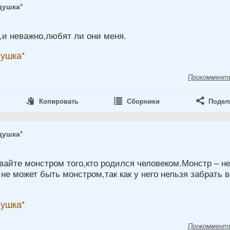
душка*
8
и неважно,любят ли они меня.
душка*
Прокоммент
Копировать
Сборники
Подел
душка*
8
вайте монстром того,кто родился человеком.Монстр – н
 не может быть монстром,так как у него нельзя забрать 
душка*
Прокоммент