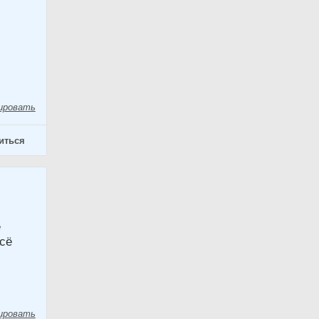
ировать
иться
е
всё
ировать