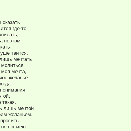
е сказать
ится где-то.
аписать;
а поэтом.
жать
душе таится.
лишь мечтать
л молиться
 моя мечта,
моё желанье.
когда
 понимания
угой,
 такая.
ь лишь мечтой
оим желаньем.
 просить
 не посмею.