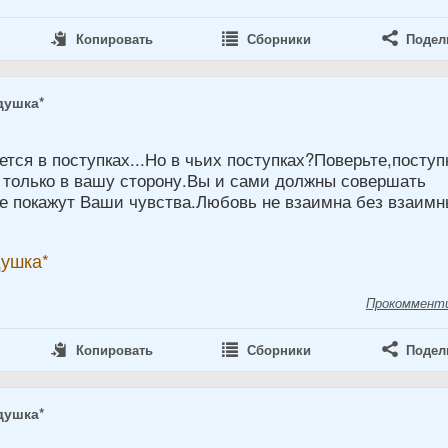
Копировать
Сборники
Подел
душка*
8
тся в поступках...Но в чьих поступках?Поверьте,поступ
 только в вашу сторону.Вы и сами должны совершать
ые покажут Ваши чувства.Любовь не взаимна без взаим
душка*
Прокоммент
Копировать
Сборники
Подел
душка*
8