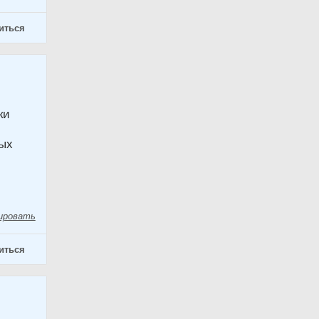
иться
ки
ных
ировать
иться