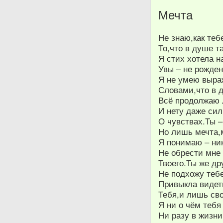
Мечта
Не знаю,как теб
То,что в душе та
Я стих хотела н
Увы – не рожден
Я не умею выра
Словами,что в 
Всё продолжаю 
И нету даже си
О чувствах.Ты –
Но лишь мечта,
Я понимаю – ни
Не обрести мне
Твоего.Ты же др
Не подхожу тебе
Привыкла видет
Тебя,и лишь св
Я ни о чём тебя
Ни разу в жизни