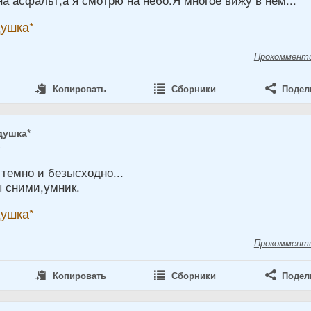
на асфальт,а я смотрю на небо.Я многое вижу в нём...
душка*
Прокоммент
Копировать
Сборники
Подел
душка*
8
к темно и безысходно...
ы сними,умник.
душка*
Прокоммент
Копировать
Сборники
Подел