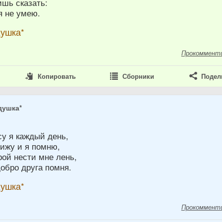
ишь сказать:
я не умею.
душка*
Прокоммент
Копировать
Сборники
Подел
душка*
8
су я каждый день,
вижу и я помню,
ой нести мне лень,
обро друга помня.
душка*
Прокоммент