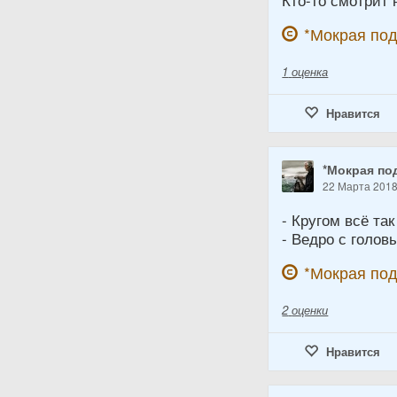
Кто-то смотрит 
*Мокрая по
1
оценка
Нравится
*Мокрая по
22 Марта 201
- Кругом всё та
- Ведро с голов
*Мокрая по
2
оценки
Нравится