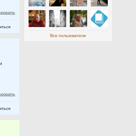
ировать
иться
Все пользователи
и
ировать
иться