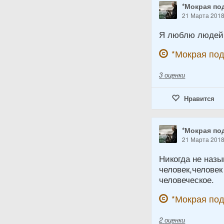
*Мокрая по
21 Марта 201
Я люблю людей,
*Мокрая по
3
оценки
Нравится
*Мокрая по
21 Марта 201
Никогда не назы
человек,человек
человеческое.
*Мокрая по
2
оценки