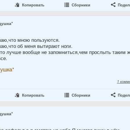
Копировать
Сборники
Подел
душка*
8
наю,что мною пользуются.
наю,что об меня вытирают ноги.
что лучше вообще не запомниться,чем прослыть таким 
все.
душка*
1 комм
Копировать
Сборники
Подел
душка*
8