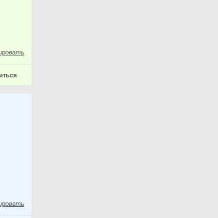
ировать
иться
ировать