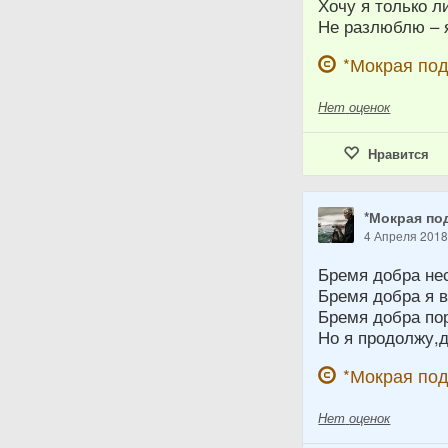
Хочу я только л
Не разлюблю – 
*Мокрая по
Нет
оценок
Нравится
*Мокрая по
4 Апреля 201
Бремя добра не
Бремя добра я 
Бремя добра пор
Но я продолжу,д
*Мокрая по
Нет
оценок