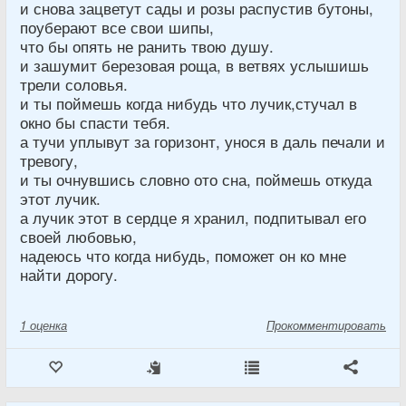
и снова зацветут сады и розы распустив бутоны,
поуберают все свои шипы,
что бы опять не ранить твою душу.
и зашумит березовая роща, в ветвях услышишь
трели соловья.
и ты поймешь когда нибудь что лучик,стучал в
окно бы спасти тебя.
а тучи уплывут за горизонт, унося в даль печали и
тревогу,
и ты очнувшись словно ото сна, поймешь откуда
этот лучик.
а лучик этот в сердце я хранил, подпитывал его
своей любовью,
надеюсь что когда нибудь, поможет он ко мне
найти дорогу.
1
оценка
Прокомментировать