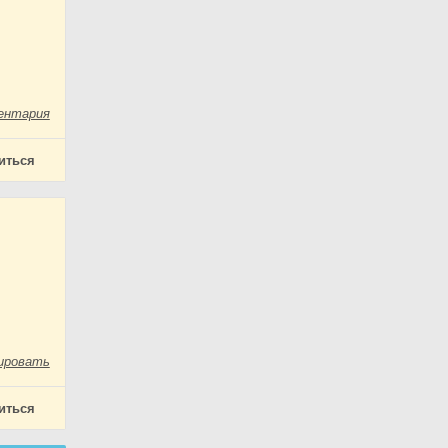
ентария
иться
ировать
иться