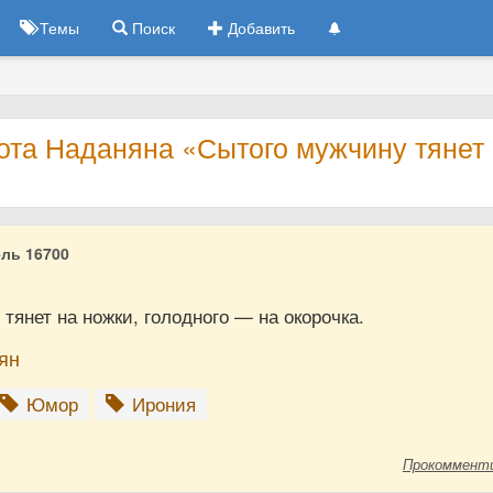
Темы
Поиск
Добавить
ота Наданяна «Сытого мужчину тянет
ль 16700
тянет на ножки, голодного — на окорочка.
ян
Юмор
Ирония
Прокоммент