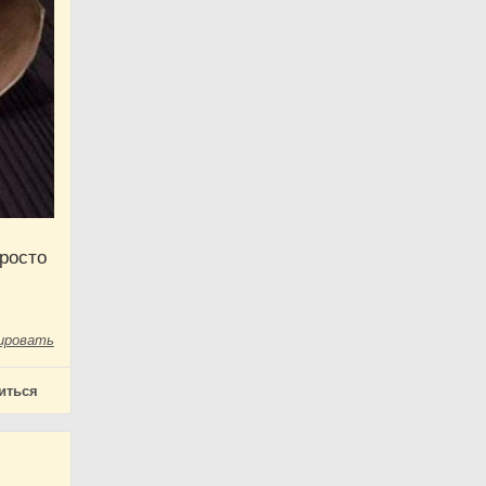
просто
ировать
иться