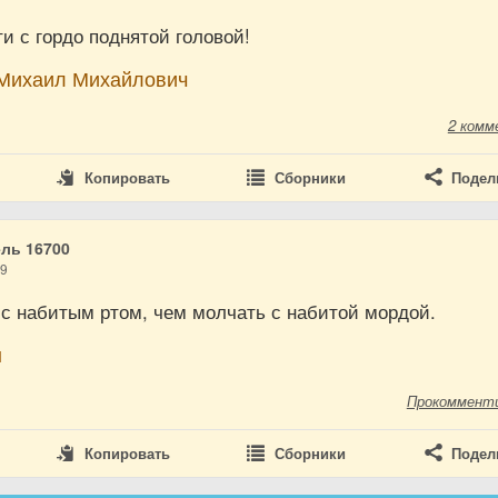
ти с гордо поднятой головой!
Михаил Михайлович
2 комм
Копировать
Сборники
Подел
ль 16700
19
 с набитым ртом, чем молчать с набитой мордой.
н
Прокоммент
Копировать
Сборники
Подел