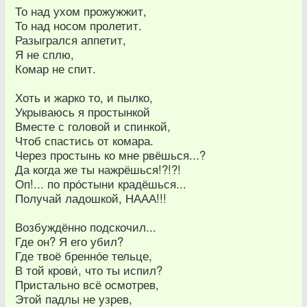
То над ухом прожужжит,
То над носом пролетит.
Разыгрался аппетит,
Я не сплю,
Комар не спит.
Хоть и жарко то, и пылко,
Укрываюсь я простынкой
Вместе с головой и спинкой,
Чтоб спастись от комара.
Через простынь ко мне рвёшься...?
Да когда же ты нажрёшься!?!?!
Оп!... по про́стыни крадёшься...
Получай ладошкой, НААА!!!
Возбуждённо подскочил...
Где он? Я его убил?
Где твоё бренно́е тельце,
В той крови́, что ты испил?
Пристально всё осмотрев,
Этой падлы не узрев,