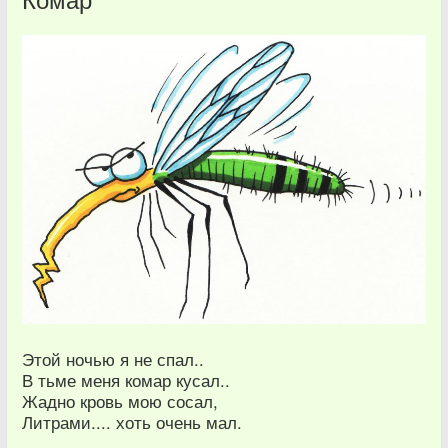
Этой ночью я не спал..
В тьме меня комар кусал..
Жадно кровь мою сосал,
Литрами.... хоть очень мал.