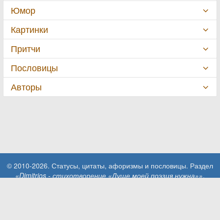
Юмор
Картинки
Притчи
Пословицы
Авторы
© 2010-2026. Статусы, цитаты, афоризмы и пословицы. Раздел
«Dimitrios - стихотворение «Душе моей поэзия нужна»»
.
При использовании материалов сайта активная ссылка на сайт
MillionStatusov.ru обязательна!
Контакты: info@MillionStatusov.ru.
Пользовательское соглашение
Конфиденциальность