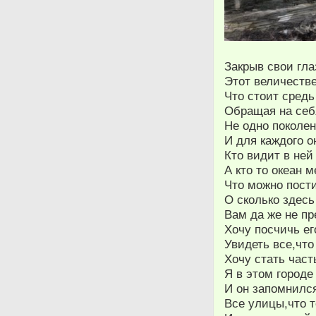
Закрыв свои гла
Этот величестве
Что стоит средь
Обращая на себ
Не одно поколе
И для каждого о
Кто видит в не
А кто то океан 
Что можно пост
О сколько здесь
Вам да же не пр
Хочу посчичь ег
Увидеть все,что
Хочу стать част
Я в этом город
И он запомнился
Все улицы,что т