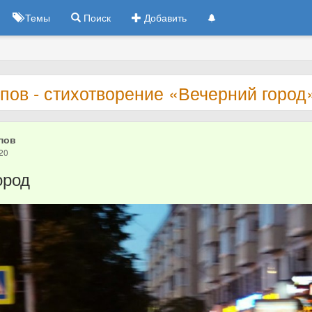
Темы
Поиск
Добавить
пов - стихотворение «Вечерний город
пов
20
ород