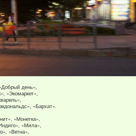
 «Добрый день»,
», «Экомаркет»,
кварель»,
акдональдс», «Бархат».
нит», «Монетка»,
Индиго», «Мила»,
о», «Ветна»,