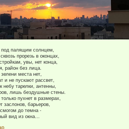
т под палящим солнцем,
сквозь прорезь в оконцах,
стройкам, увы, нет конца,
, район без лица.
зелени места нет,
ат и не пускают рассвет,
к небу тарелки, антенны,
ров, лишь бездушные стены.
 только пухнет в размерах,
ет заслонов, барьеров,
смогом до темна -
ный вид из окна…
ар