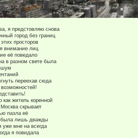
за, я предстовляю снова
нный город без границ
 этих просторов
я внимание лиц
ние её поведало
на в разном свете была
й шум
мечтаний
игнуть переехав сюда
 возможностей!
едставить!
о как житель коренной
 Москва скрывает
ью пазла её
е была лишь дважды
 уже мне на всегда
огда я повидала