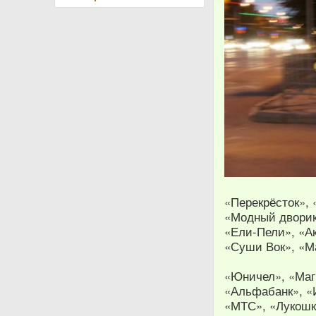
«Перекрёсток»,
«Модный дворик
«Ели-Пели», «А
«Суши Вок», «М
«Юничел», «Маг
«Альфабанк», «
«МТС», «Лукошк