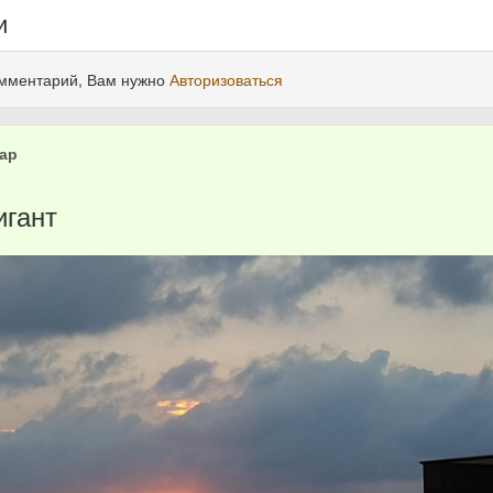
и
омментарий, Вам нужно
Авторизоваться
ар
игант