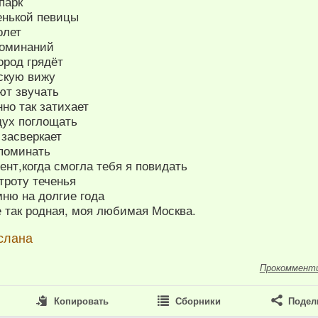
парк
енькой певицы
олет
поминаний
ород грядёт
вскую вижу
ют звучать
но так затихает
дух поглощать
 засверкает
споминать
нт,когда смогла тебя я повидать
троту теченья
ню на долгие года
 так родная, моя любимая Москва.
слана
Прокоммент
Копировать
Сборники
Подел