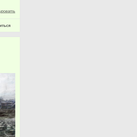
ировать
иться