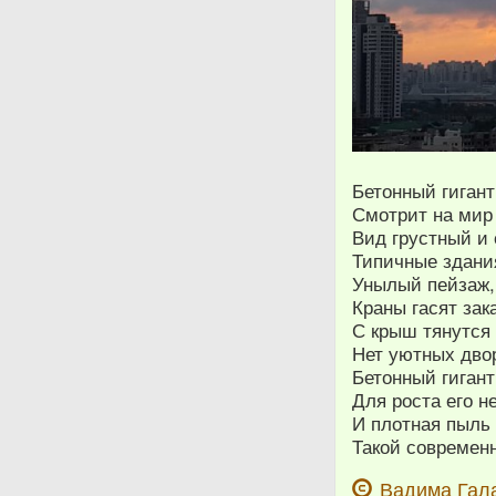
Бетонный гиган
Смотрит на мир 
Вид грустный и 
Типичные здания
Унылый пейзаж, 
Краны гасят зак
С крыш тянутся 
Нет уютных дво
Бетонный гигант
Для роста его н
И плотная пыль 
Такой современ
Вадима Гал