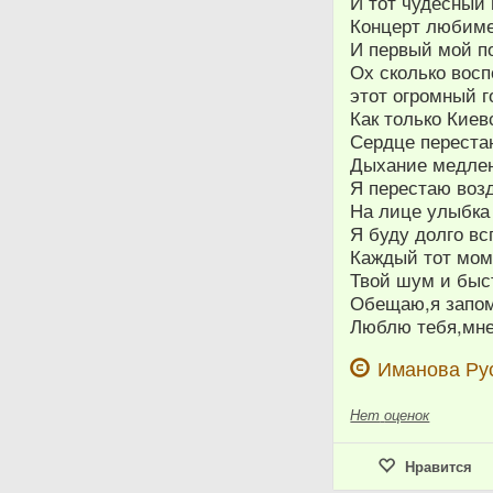
И тот чудесный 
Концерт любим
И первый мой п
Ох сколько вос
этот огромный г
Как только Кие
Сердце переста
Дыхание медлен
Я перестаю воз
На лице улыбка
Я буду долго в
Каждый тот моме
Твой шум и быс
Обещаю,я запом
Люблю тебя,мне
Иманова Ру
Нет
оценок
Нравится