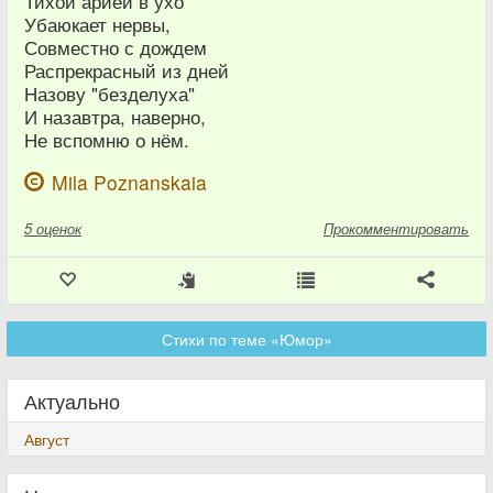
Тихой арией в ухо
Убаюкает нервы,
Совместно с дождем
Распрекрасный из дней
Назову "безделуха"
И назавтра, наверно,
Не вспомню о нём.
Mila Poznanskaia
5
оценок
Прокомментировать
Стихи по теме «Юмор»
Актуально
Август