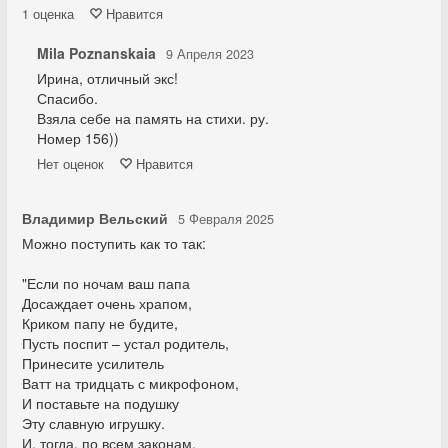
1
оценка
Нравится
Mila Poznanskaia
9 Апреля 2023
Ирина, отличный экс!
Спасибо.
Взяла себе на память на стихи. ру.
Номер 156))
Нет
оценок
Нравится
Владимир Вельский
5 Февраля 2025
Можно поступить как то так:
"Если по ночам ваш папа
Досаждает очень храпом,
Криком папу не будите,
Пусть поспит – устал родитель,
Принесите усилитель
Ватт на тридцать с микрофоном,
И поставьте на подушку
Эту славную игрушку.
И, тогда, по всем законам,