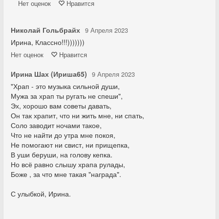
Нет
оценок
Нравится
Николай Гольбрайх
9 Апреля 2023
Ирина, Классно!!!)))))))
Нет
оценок
Нравится
Ирина Шах (Ириша65)
9 Апреля 2023
"Храп - это музыка сильной души,
Мужа за храп ты ругать не спеши",
Эх, хорошо вам советы давать,
Он так храпит, что ни жить мне, ни спать,
Соло заводит ночами такое,
Что не найти до утра мне покоя,
Не помогают ни свист, ни прищепка,
В уши беруши, на голову кепка.
Но всё равно слышу храпа рулады,
Боже , за что мне такая "награда".
С улыбкой, Ирина.