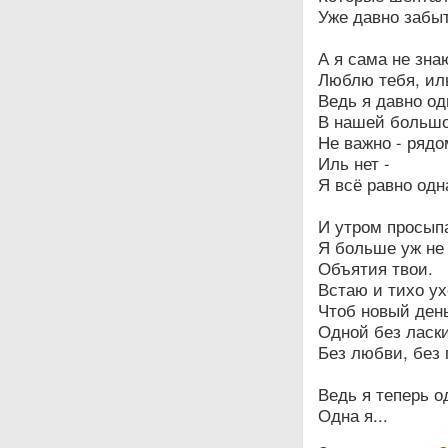
Уже давно забы
А я сама не зна
Люблю тебя, ил
Ведь я давно од
В нашей большо
Не важно - рядо
Иль нет -
Я всё равно одн
И утром просып
Я больше уж не
Объятия твои.
Встаю и тихо ух
Чтоб новый ден
Одной без ласки
Без любви, без 
Ведь я теперь о
Одна я...