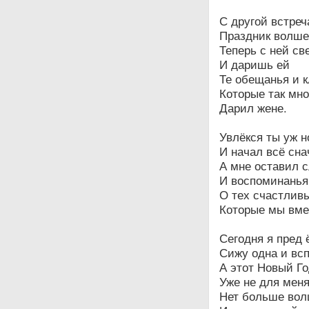
С другой встреч
Праздник волше
Теперь с ней с
И даришь ей
Те обещанья и к
Которые так мно
Дарил жене.
Увлёкся ты уж н
И начал всё сна
А мне оставил 
И воспоминанья
О тех счастлив
Которые мы вме
Сегодня я пред 
Сижу одна и вс
А этот Новый Го
Уже не для меня
Нет больше вол