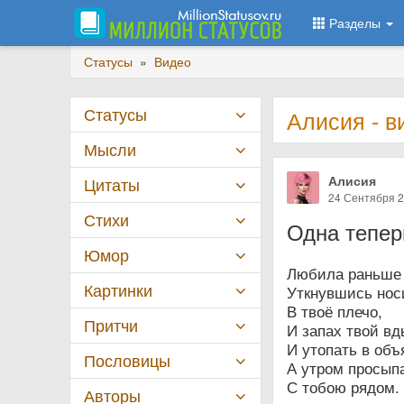
Разделы
Статусы
»
Видео
Статусы
Алисия - в
Мысли
Алисия
Цитаты
24 Сентября 
Стихи
Одна теперь
Юмор
Любила раньше
Картинки
Уткнувшись нос
В твоё плечо,
Притчи
И запах твой вд
И утопать в объ
Пословицы
А утром просып
С тобою рядом.
Авторы