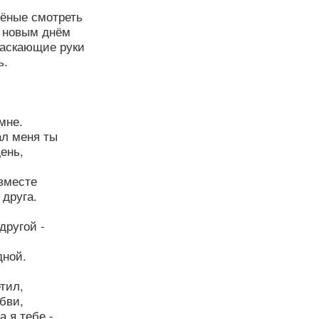
лёные смотреть
 новым днём
ласкающие руки
ь.
мне.
ал меня ты
ень,
вместе
 друга.
другой -
дной.
тил,
бви,
 я тебе -