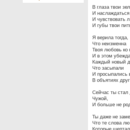
В глаза твои зе
И наслаждаться
И чувствовать 
И губы твои пит
Я верила тогда,
Что неизменна
Твоя любовь ко 
И в этом убежд
Каждый новый д
Что засыпали
И просыпались 
В объятиях друг
Сейчас ты стал 
Чужой,
И больше не ро
Ты даже не заме
Что те слова лю
Которые шептала