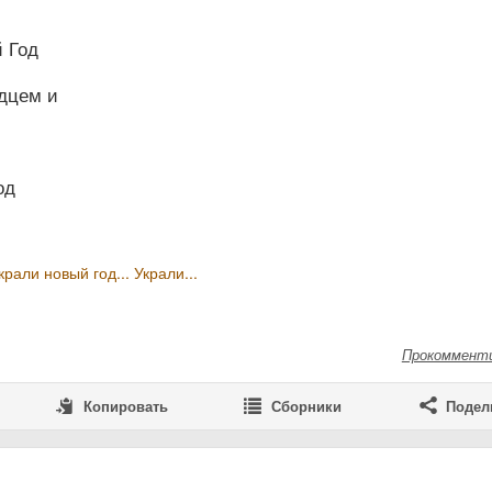
 Год
дцем и
од
крали новый год... Украли...
Прокоммент
Копировать
Сборники
Подел