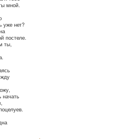
ты мной.
ю
ь уже нет?
на
й постеле.
м ты,
а.
аясь
 жду
ожу,
ь начать
,
поцелуев.
дна