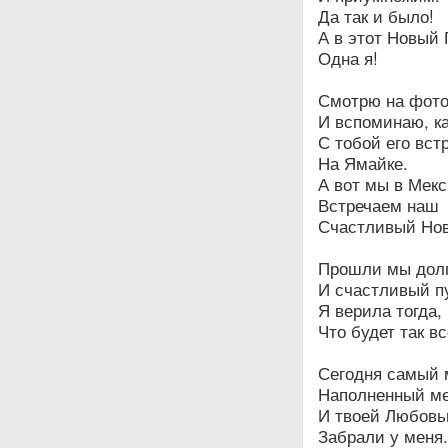
Да так и было!
А в этот Новый 
Одна я!
Смотрю на фот
И вспоминаю, к
С тобой его вст
На Ямайке.
А вот мы в Мекс
Встречаем наш
Счастливый Нов
Прошли мы дол
И счастливый п
Я верила тогда,
Что будет так вс
Сегодня самый 
Наполненный м
И твоей Любовь
Забрали у меня