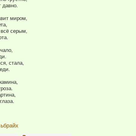
 давно.
авит миром,
та,
 всё серым,
ота.
ачало,
ди.
ся, стала,
еди.
камина,
гроза.
артина,
глаза.
льбрайх