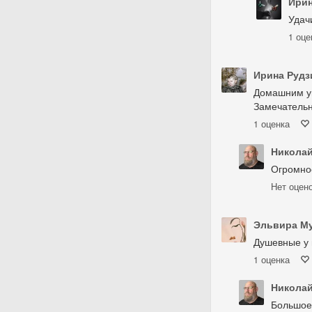
Ири
Удач
1
оце
Ирина Рудз
Домашним ую
Замечательн
1
оценка
Николай
Огромное
Нет
оцен
Эльвира М
Душевные у ва
1
оценка
Николай
Большое 