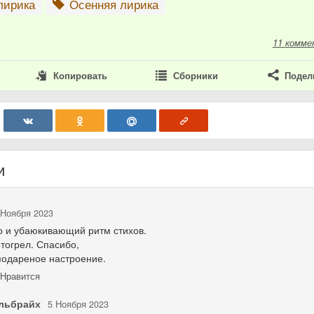
лирика
Осенняя лирика
11 комме
Копировать
Сборники
Подел
и
 Ноября 2023
о и убаюкивающий ритм стихов.
отогрел. Спасибо,
подареное настроение.
Нравится
льбрайх
5 Ноября 2023