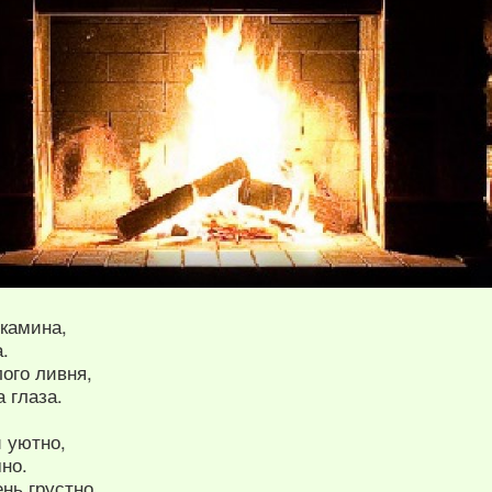
 камина,
а.
лого ливня,
 глаза.
и уютно,
но.
ень грустно,