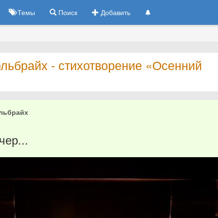
Темы
Поиск
Добавить
ольбрайх - стихотворение «Осенний
льбрайх
3
ер...