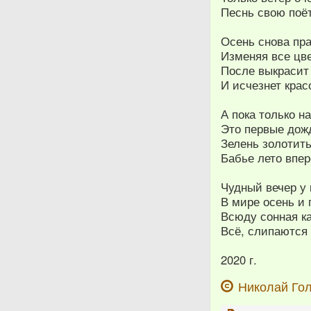
Песнь свою поёт
Осень снова пр
Изменяя все цве
После выкрасит
И исчезнет крас
А пока только н
Это первые дож
Зелень золотить
Бабье лето впер
Чудный вечер у 
В мире осень и 
Всюду сонная к
Всё, слипаются 
2020 г.
Николай Го