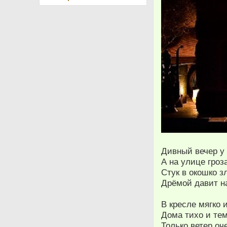
Дивный вечер у
А на улице гроз
Стук в окошко з
Дрёмой давит на
В кресле мягко 
Дома тихо и тем
Только ветер оч