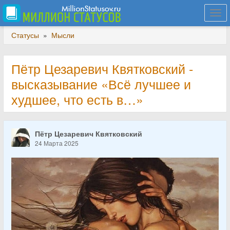
Togg
navi
Статусы
»
Мысли
Пётр Цезаревич Квятковский -
высказывание «Всё лучшее и
худшее, что есть в…»
Пётр Цезаревич Квятковский
24 Марта 2025