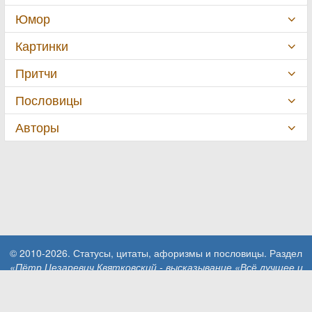
Юмор
Картинки
Притчи
Пословицы
Авторы
© 2010-2026. Статусы, цитаты, афоризмы и пословицы. Раздел
«Пётр Цезаревич Квятковский - высказывание «Всё лучшее и
худшее, что есть в…»»
.
При использовании материалов сайта активная ссылка на сайт
MillionStatusov.ru обязательна!