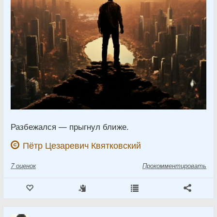
Разбежался — прыгнул ближе.
Пётр Цезаревич Квятковский
7
оценок
Прокомментировать