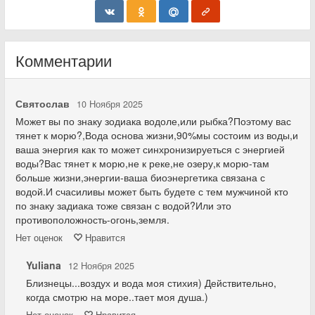
Комментарии
Святослав
10 Ноября 2025
Может вы по знаку зодиака водоле,или рыбка?Поэтому вас
тянет к морю?,Вода основа жизни,90%мы состоим из воды,и
ваша энергия как то может синхронизируеться с энергией
воды?Вас тянет к морю,не к реке,не озеру,к морю-там
больше жизни,энергии-ваша биоэнергетика связана с
водой.И счасиливы может быть будете с тем мужчиной кто
по знаку задиака тоже связан с водой?Или это
противоположность-огонь,земля.
Нет
оценок
Нравится
Yuliana
12 Ноября 2025
Близнецы...воздух и вода моя стихия) Действительно,
когда смотрю на море..тает моя душа.)