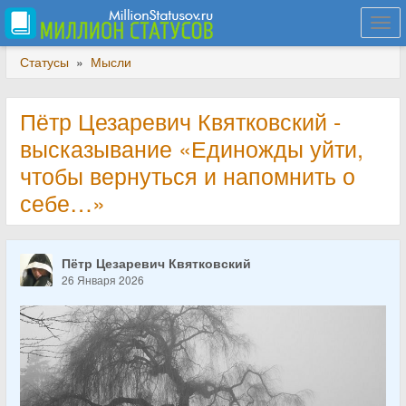
Togg
navi
Статусы
»
Мысли
Пётр Цезаревич Квятковский -
высказывание «Единожды уйти,
чтобы вернуться и напомнить о
себе…»
Пётр Цезаревич Квятковский
26 Января 2026