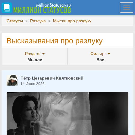
Togg
navi
Статусы
»
Разлука
»
Мысли про разлуку
Высказывания про разлуку
Раздел:
Фильтр:
Мысли
Все
Пётр Цезаревич Квятковский
14 Июня 2026