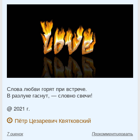
Слова любви горят при встрече.
В разлуке гаснут, — словно свечи!
@ 2021 г.
Пётр Цезаревич Квятковский
7
оценок
Прокомментировать