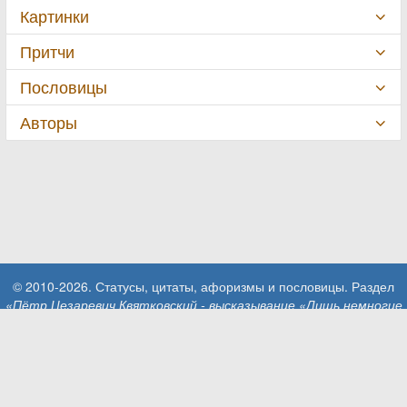
Картинки
Притчи
Пословицы
Авторы
© 2010-2026. Статусы, цитаты, афоризмы и пословицы. Раздел
«Пётр Цезаревич Квятковский - высказывание «Лишь немногие
могут красиво любить.…»»
.
При использовании материалов сайта активная ссылка на сайт
MillionStatusov.ru обязательна!
Контакты: info@MillionStatusov.ru.
Пользовательское соглашение
Конфиденциальность