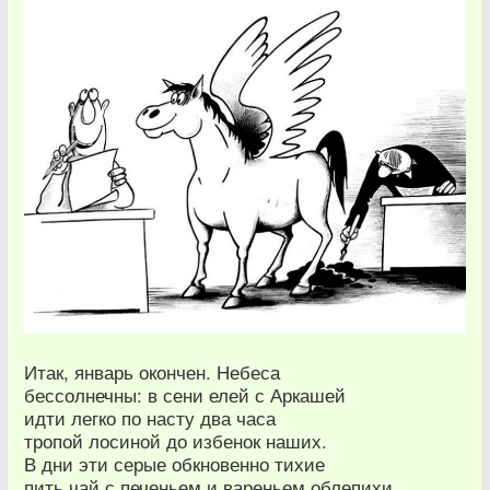
Итак, январь окончен. Небеса
бессолнечны: в сени елей с Аркашей
идти легко по насту два часа
тропой лосиной до избенок наших.
В дни эти серые обкновенно тихие
пить чай с печеньем и вареньем облепихи.