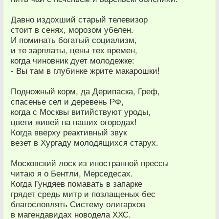
Давно издохший старый телевизор
стоит в сенях, морозом убелен.
И поминать богатый социализм,
и те зарплаты, цены тех времен,
когда чиновник дует молодежке:
- Вы там в глубинке жрите макарошки!
Подножный корм, да Дерипаска, Греф,
спасенье сел и деревень РФ,
когда с Москвы витийствуют уроды,
цвети живей на наших огородах!
Когда вверху реактивный звук
везет в Хургаду молодящихся старух.
Московский лоск из иностранной прессы
читаю я о Бентли, Мерседесах.
Когда Гундяев помавать в запарке
грядет средь митр и позлащеных бес
благословлять Систему олигархов
в магендавидах новодела ХХС.