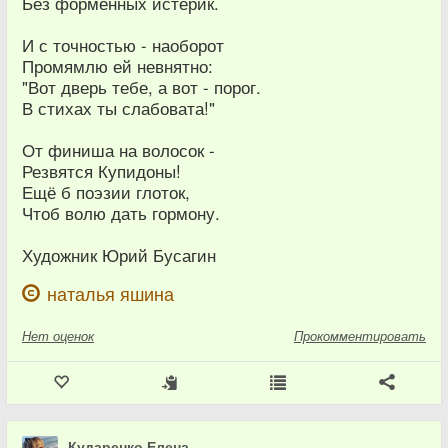
Без форменных истерик.
И с точностью - наоборот
Промямлю ей невнятно:
"Вот дверь тебе, а вот - порог.
В стихах ты слабовата!"
От финиша на волосок -
Резвятся Купидоны!
Ещё б поэзии глоток,
Чтоб волю дать гормону.
Художник Юрий Бусагин
наталья яшина
Нет
оценок
Прокомментировать
Кударенко Елена