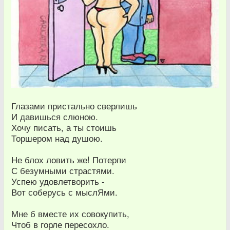
Глазами пристально сверлишь
И давишься слюною.
Хочу писать, а ты стоишь
Торшером над душою.
Не блох ловить же! Потерпи
С безумными страстями.
Успею удовлетворить -
Вот соберусь с мыслЯми.
Мне б вместе их совокупить,
Чтоб в горле пересохло.