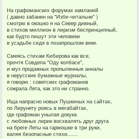
На графоманских форумах камланий
( давно забанен на "Избе-читальне" )
смотрю в окошко я на Север дивный,
в стихов миллион в лиризм беспринципный,
как будто пишут эти человеки
в усадьбе сидя в позапрошлом веке.
Смеясь стихам Кибирова как все,
прочтя Совдепа "Оду колбасе",
и муз продажных пропыленные анналы
в нерусские бумажные журналы,
я говорю : советских графоманов
сожрала Лета, как это ни странно.
Ища напрасно новых Пушкиных на сайтах,
по Лирунету роясь в мегабайтах,
где графоман унылая докука
с любовных лирик восхвалять друг друга
на бреге Леты на гармошке в три руки,
валяя безопасные стихи.......