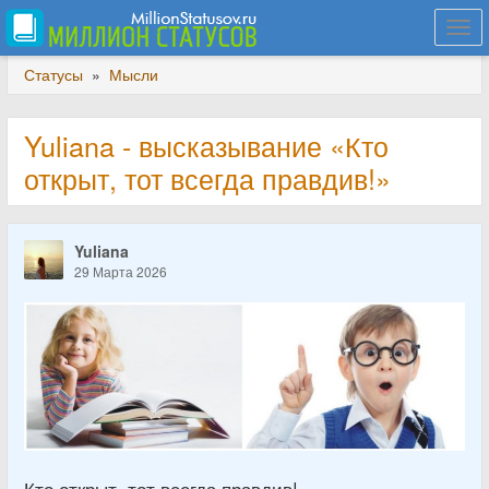
Togg
navi
Статусы
»
Мысли
Yuliana - высказывание «Кто
открыт, тот всегда правдив!»
Yuliana
29 Марта 2026
Кто открыт, тот всегда правдив!