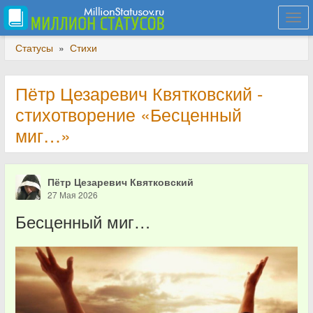
Togg
navi
Статусы
»
Стихи
Пётр Цезаревич Квятковский -
стихотворение «Бесценный
миг…»
Пётр Цезаревич Квятковский
27 Мая 2026
Бесценный миг…