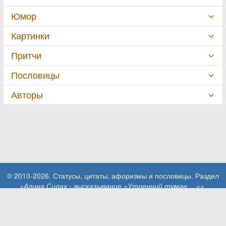
Юмор
Картинки
Притчи
Пословицы
Авторы
© 2010-2026. Статусы, цитаты, афоризмы и пословицы. Раздел
«Алина Силах - высказывание «Утренний туман.…»»
.
При использовании материалов сайта активная ссылка на сайт
MillionStatusov.ru обязательна!
Контакты: info@MillionStatusov.ru.