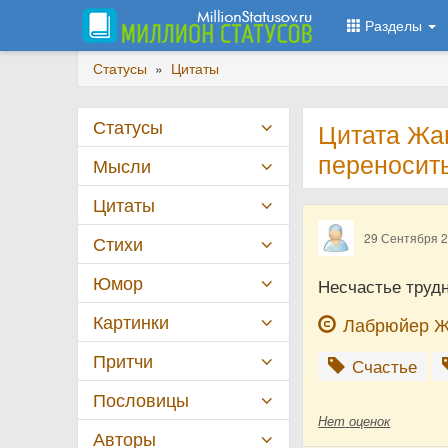
Разделы
Статусы
»
Цитаты
Статусы
Цитата Жа
переносит
Мысли
Цитаты
29 Сентября 
Стихи
Юмор
Несчастье трудн
Картинки
Лабрюйер 
Притчи
Счастье
Пословицы
Нет
оценок
Авторы