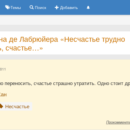
Темы
Поиск
Добавить
на де Лабрюйера «Несчастье трудно
ь, счастье…»
2011
о переносить, счастье страшно утратить. Одно стоит др
Жан
Несчастье
Прокоммент