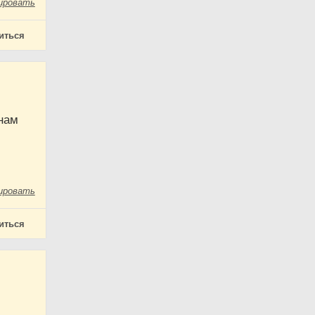
ировать
иться
 нам
ировать
иться