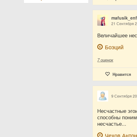
mafusik_enf
21 Сентября 
Величайшее нес
Боэций
7
оценок
Нравится
9 Сентября 2
Несчастные эгои
способны понима
несчастье...
Чехов Анто