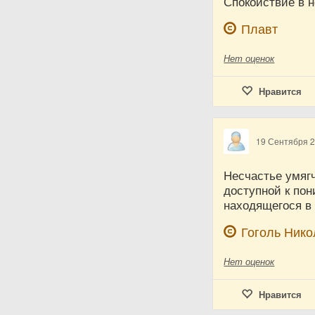
Спокойствие в 
Плавт
Нет
оценок
Нравится
19 Сентября 
Несчастье умягч
доступной к по
находящегося в
Гоголь Ник
Нет
оценок
Нравится