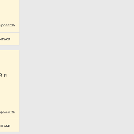
ировать
иться
й и
ировать
иться