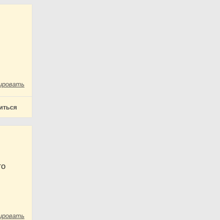
ировать
иться
го
ировать