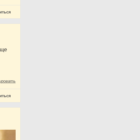
иться
еще
ировать
иться