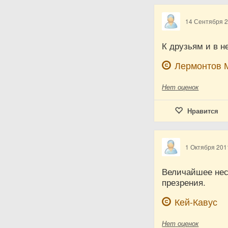
14 Сентября 
К друзьям и в н
Лермонтов 
Нет
оценок
Нравится
1 Октября 201
Величайшее нес
презрения.
Кей-Кавус
Нет
оценок