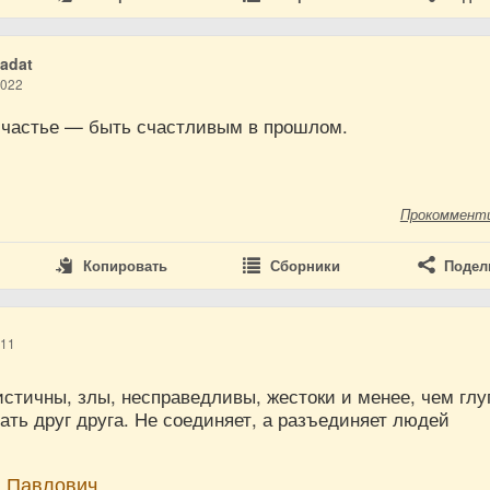
adat
2022
частье — быть счастливым в прошлом.
Прокоммент
Копировать
Сборники
Подел
011
стичны, злы, несправедливы, жестоки и менее, чем глу
ть друг друга. Не соединяет, а разъединяет людей
н Павлович