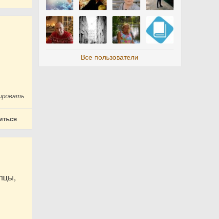
Все пользователи
ировать
иться
пцы,