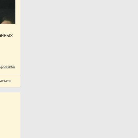
енных
ировать
иться