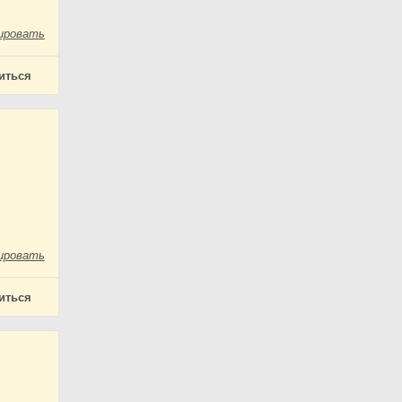
ировать
иться
ировать
иться