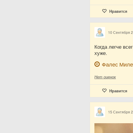
Нравится
10 Сентября 
Когда легче все
хуже.
Фалес Миле
Нет
оценок
Нравится
15 Сентября 