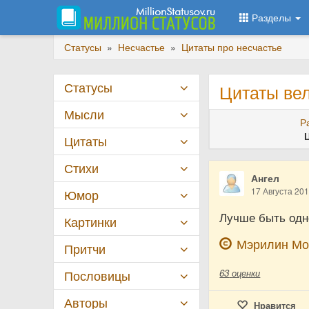
Разделы
Статусы
»
Несчастье
»
Цитаты про несчастье
Статусы
Цитаты ве
Мысли
Р
Цитаты
Стихи
Ангел
17 Августа 20
Юмор
Лучше быть одно
Картинки
Мэрилин Мо
Притчи
63
оценки
Пословицы
Авторы
Нравится