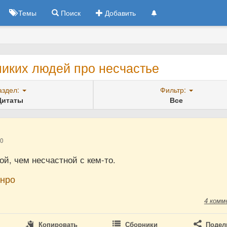
Темы
Поиск
Добавить
ликих людей про несчастье
аздел:
Фильтр:
Цитаты
Все
10
й, чем несчастной с кем-то.
нро
4 комм
Копировать
Сборники
Подел