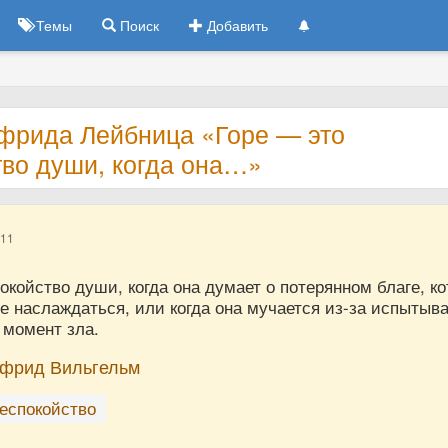
Темы
Поиск
Добавить
тфрида Лейбница «Горе — это
тво души, когда она…»
011
окойство души, когда она думает о потерянном благе, к
е наслаждаться, или когда она мучается из-за испытыв
 момент зла.
тфрид Вильгельм
еспокойство