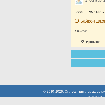
21 Сентября 
Горе — учитель
Байрон Джо
1
оценка
Нравится
© 2010-2026. Статусы, цитаты, афори
При использо