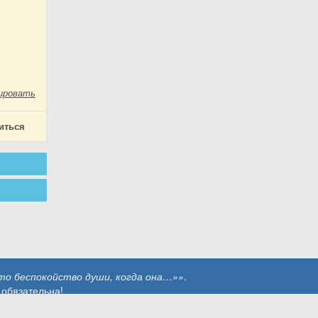
ировать
иться
о беспокойство души, когда она…»»
.
 обязательна!