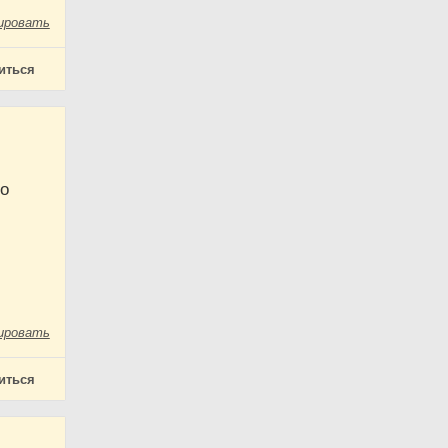
ировать
иться
го
ировать
иться