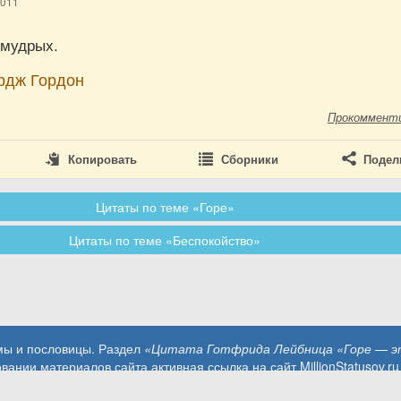
2011
 мудрых.
рдж Гордон
Прокоммент
Копировать
Сборники
Подел
Цитаты по теме «Горе»
Цитаты по теме «Беспокойство»
змы и пословицы. Раздел
«Цитата Готфрида Лейбница «Горе — эт
вании материалов сайта активная ссылка на сайт MillionStatusov.ru
Контакты: info@MillionStatusov.ru.