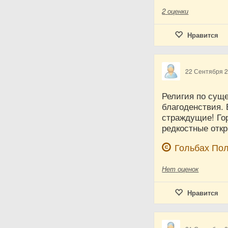
2
оценки
Нравится
22 Сентября 
Религия по суще
благоденствия.
страждущие! Гор
редкостные откр
Гольбах По
Нет
оценок
Нравится