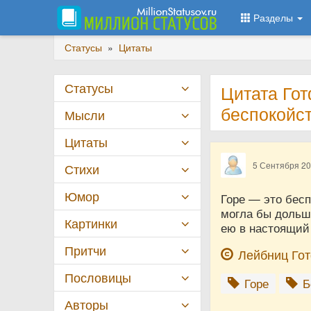
Разделы
Статусы
»
Цитаты
Статусы
Цитата Го
беспокойс
Мысли
Цитаты
5 Сентября 2
Стихи
Юмор
Горе — это бесп
могла бы дольш
Картинки
ею в настоящий
Притчи
Лейбниц Го
Пословицы
Горе
Б
Авторы