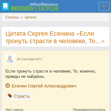
Togg
navi
Статусы
»
Цитаты
Цитата Сергея Есенина «Если
тронуть страсти в человеке, То…»
26 Сентября 2011
Если тронуть страсти в человеке, То, конечно,
правды не найдешь.
Есенин Сергей Александрович
Страсть
Нет
оценок
Прокомментировать