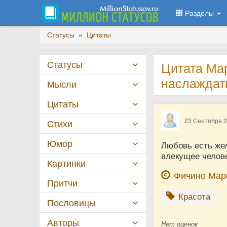
Разделы
Статусы
»
Цитаты
Статусы
Цитата Ма
наслажда
Мысли
Цитаты
23 Сентября 
Стихи
Юмор
Любовь есть жел
влекущее челов
Картинки
Фичино Мар
Притчи
Красота
Пословицы
Авторы
Нет
оценок