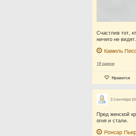
Счастлив тот, к
ничего не видят
Камиль Пис
19
оценок
Нравится
3 Сентября 2
Пред женской к
огня и стали.
Ронсар Пье