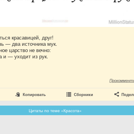
ься красавицей, друг!
вь — два источника мук.
ное царство не вечно:
 и — уходит из рук.
м
Прокоммент
Копировать
Сборники
Подел
Цитаты по теме «Красота»