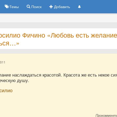
Темы
Поиск
Добавить
рсилио Фичино «Любовь есть желани
ться…»
2011
ание наслаждаться красотой. Красота же есть некое си
еческую душу.
силио
Прокоммент