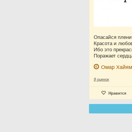
Опасайся пленит
Красота и любо
Ибо это прекрас
Поражает сердца
Омар Хайя
9
оценок
Нравится