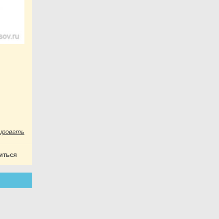
ировать
иться