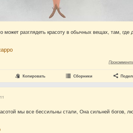
то может разглядеть красоту в обычных вещах, там, где 
.
сарро
Прокоммент
Копировать
Сборники
Подел
011
расотой мы все бессильны стали, Она сильней богов, л
р