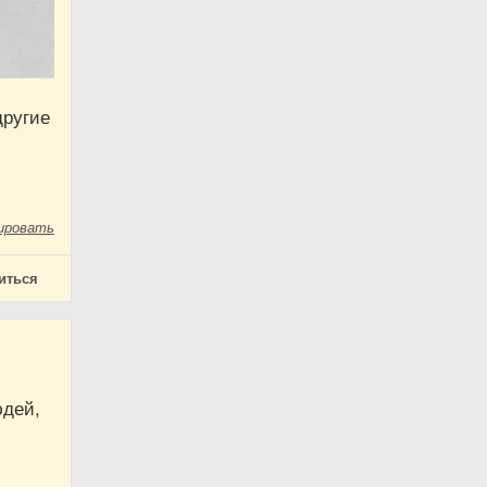
другие
ировать
иться
юдей,