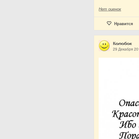
Нет
оценок
Нравится
К̷о̷л̷о̷б̷о̷к
29 Декабря 20