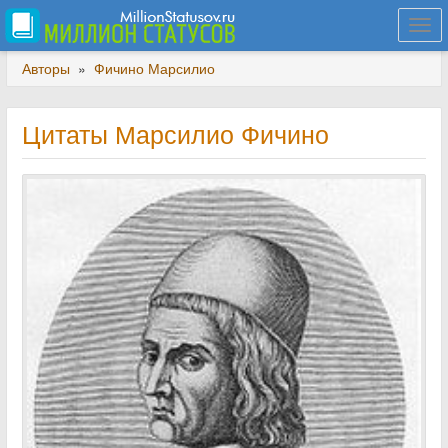
Togg
navi
Авторы
»
Фичино Марсилио
Цитаты Марсилио Фичино