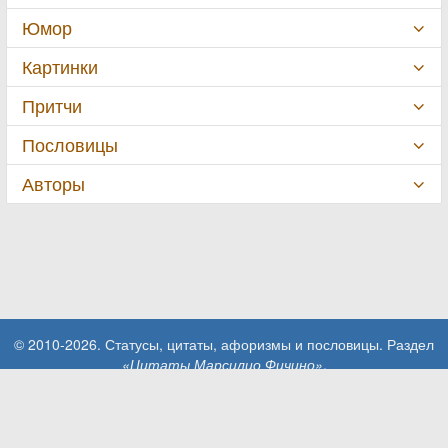
Юмор
Картинки
Притчи
Пословицы
Авторы
© 2010-2026. Статусы, цитаты, афоризмы и пословицы. Раздел
«Цитаты Марсилио Фичино»
.
При использовании материалов сайта активная ссылка на сайт
MillionStatusov.ru обязательна!
Контакты: info@MillionStatusov.ru.
Пользовательское соглашение
Конфиденциальность