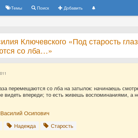
Темы
Поиск
Добавить
илия Ключевского «Под старость гла
тся со лба…»
2011
лаза перемещаются со лба на затылок: начинаешь смотр
не видеть впереди; то есть живешь воспоминаниями, а н
 Василий Осипович
Надежда
Старость