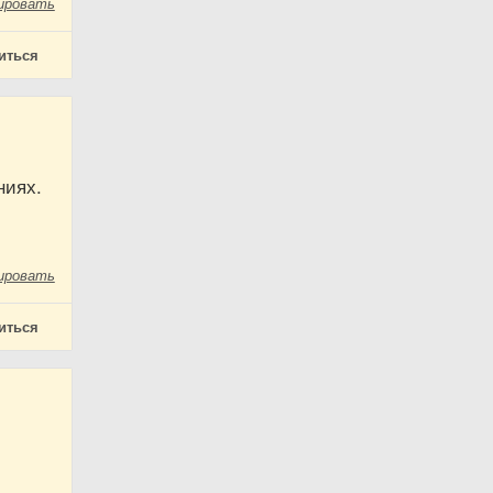
ировать
иться
ниях.
ировать
иться