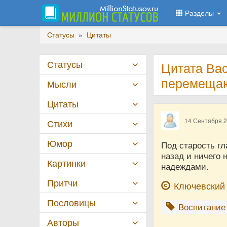
Разделы
Статусы
»
Цитаты
Статусы
Цитата Вас
перемещаю
Мысли
Цитаты
14 Сентября 
Стихи
Юмор
Под старость г
назад и ничего 
Картинки
надеждами.
Притчи
Ключевский
Пословицы
Воспитание
Авторы