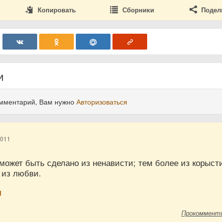
Копировать
Сборники
Подел
и
омментарий, Вам нужно
Авторизоваться
2011
может быть сделано из ненависти; тем более из корыст
 из любви.
н
Прокоммент