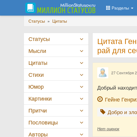
Разделы
Статусы
»
Цитаты
Статусы
Цитата Ге
рай для с
Мысли
Цитаты
27 Сентября 
Стихи
Юмор
Добрый находит 
Картинки
Гейне Генри
Притчи
Добро и зл
Пословицы
Нет
оценок
Авторы