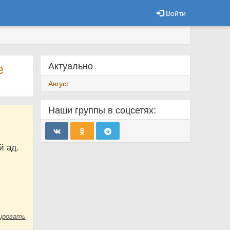
Войти
Актуально
е
Август
Наши группы в соцсетях:
й ад.
ировать