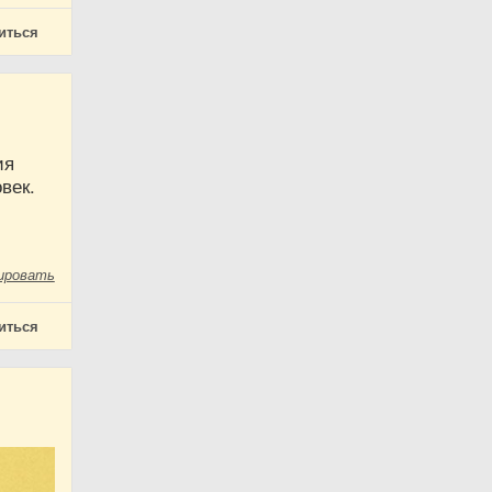
иться
ия
век.
ировать
иться