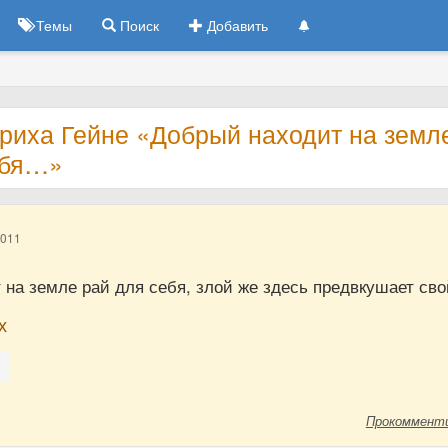
Темы
Поиск
Добавить
нриха Гейне «Добрый находит на земл
ебя…»
2011
на земле рай для себя, злой же здесь предвкушает сво
х
о
Прокоммент