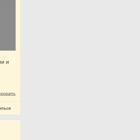
ии и
ировать
иться