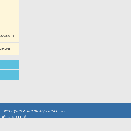
ировать
иться
и, женщина в жизни мужчины…»»
.
 обязательна!