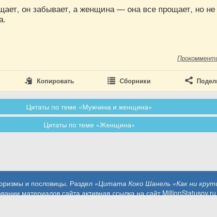
ает, он забывает, а женщина — она все прощает, но не
а.
Прокоммент
Копировать
Сборники
Подел
Цитаты по теме «Мужчина и женщина»
Цитаты по теме «Женщина»
форизмы и пословицы. Раздел
«Цитата Коко Шанель «Как ни крут
вании материалов сайта активная ссылка на сайт MillionStatusov.ru
Контакты: info@MillionStatusov.ru.
Пользовательское соглашение
Конфиденциальность