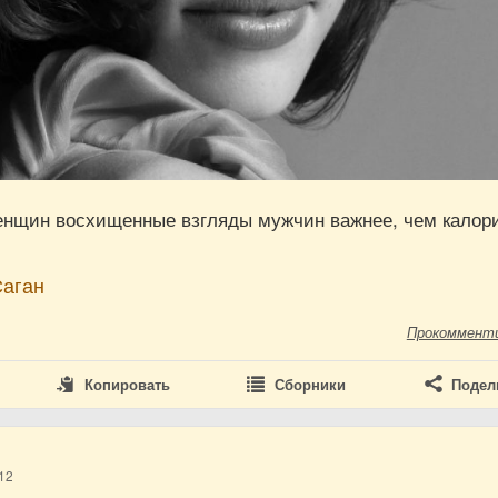
енщин восхищенные взгляды мужчин важнее, чем калор
Саган
Прокоммент
Копировать
Сборники
Подел
12