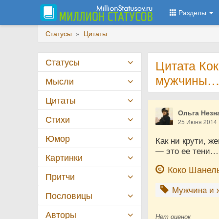
Разделы
Статусы
»
Цитаты
Статусы
Цитата Кок
мужчины…
Мысли
Цитаты
Ольга Незн
Стихи
25 Июня 2014
Юмор
Как ни крути, ж
— это ее тени…
Картинки
Коко Шанел
Притчи
Мужчина и 
Пословицы
Авторы
Нет
оценок