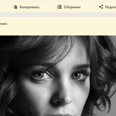
Копировать
Сборники
Подел
енко
0