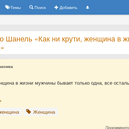
Темы
Поиск
Добавить
о Шанель «Как ни крути, женщина в ж
»
акомка
енщина в жизни мужчины бывает только одна, все остал
ь
женщина
Женщина
Прокоммент