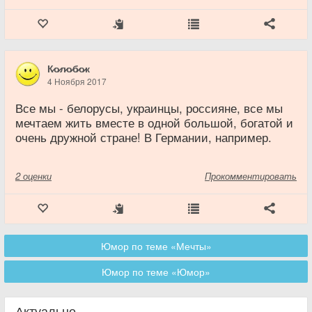
К̷о̷л̷о̷б̷о̷к
4 Ноября 2017
Все мы - белорусы, украинцы, россияне, все мы
мечтаем жить вместе в одной большой, богатой и
очень дружной стране! В Германии, например.
2
оценки
Прокомментировать
Юмор по теме «Мечты»
Юмор по теме «Юмор»
Актуально