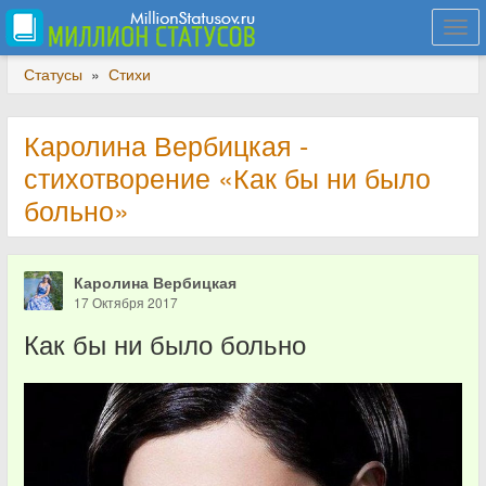
Togg
navi
Статусы
»
Стихи
Каролина Вербицкая -
стихотворение «Как бы ни было
больно»
Каролина Вербицкая
17 Октября 2017
Как бы ни было больно