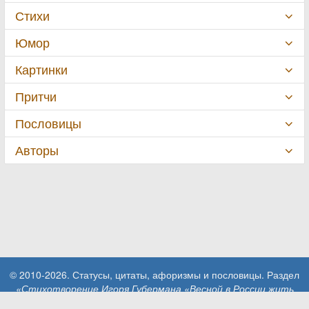
Стихи
Юмор
Картинки
Притчи
Пословицы
Авторы
© 2010-2026. Статусы, цитаты, афоризмы и пословицы. Раздел
«Стихотворение Игоря Губермана «Весной в России жить
обидно…»»
.