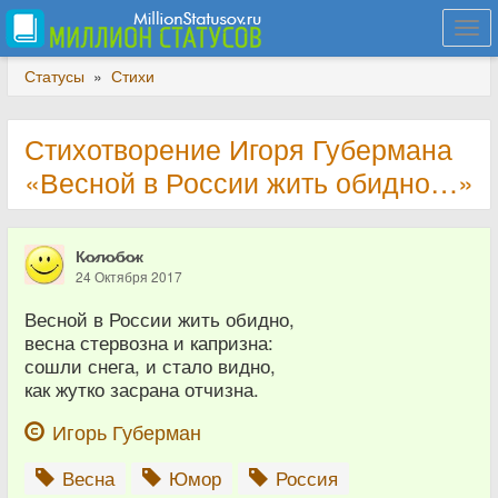
Togg
navi
Статусы
»
Стихи
Стихотворение Игоря Губермана
«Весной в России жить обидно…»
К̷о̷л̷о̷б̷о̷к
24 Октября 2017
Весной в России жить обидно,
весна стервозна и капризна:
сошли снега, и стало видно,
как жутко засрана отчизна.
Игорь Губерман
Весна
Юмор
Россия