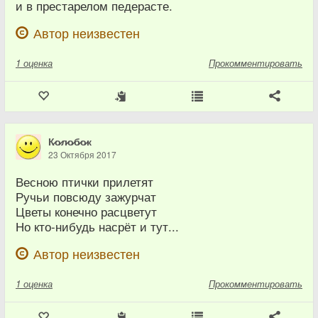
и в престарелом педерасте.
Автор неизвестен
1
оценка
Прокомментировать
К̷о̷л̷о̷б̷о̷к
23 Октября 2017
Весною птички прилетят
Ручьи повсюду зажурчат
Цветы конечно расцветут
Но кто-нибудь насрёт и тут...
Автор неизвестен
1
оценка
Прокомментировать