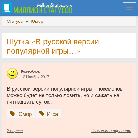
Togg
navi
Статусы
»
Юмор
Шутка «В русской версии
популярной игры…»
К̷о̷л̷о̷б̷о̷к
12 Ноября 2017
В русской версии популярной игры - покемонов
можно будет не только ловить, но и сажать на
пятнадцать суток..
Юмор
Игра
2
оценки
Прокомментировать