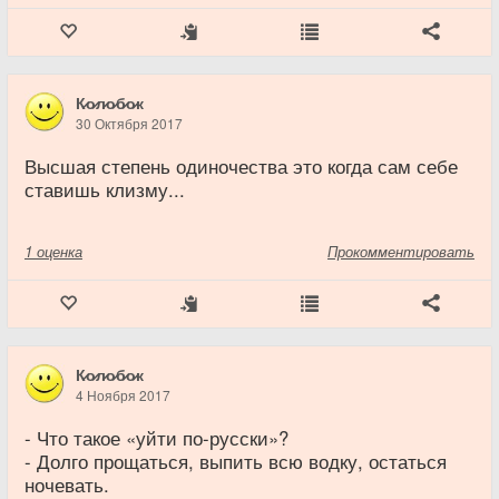
К̷о̷л̷о̷б̷о̷к
30 Октября 2017
Высшая степень одиночества это когда сам себе
ставишь клизму...
1
оценка
Прокомментировать
К̷о̷л̷о̷б̷о̷к
4 Ноября 2017
- Что такое «уйти по-русски»?
- Долго прощаться, выпить всю водку, остаться
ночевать.