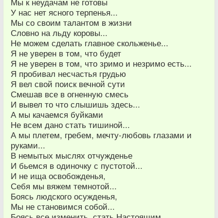
Мы к неудачам не готовы
У нас нет ясного терпенья...
Мы со своим талантом в жизни
Словно на льду коровы...
Не можем сделать главное скольженье...
Я не уверен в том, что будет
Я не уверен в том, что зримо и незримо есть...
Я пробивал несчастья грудью
Я вел свой поиск вечной сути
Смешав все в огненную смесь
И вывел то что слышишь здесь...
А мы качаемся буйками
Не всем дано стать тишиной...
А мы плетем, гребем, мечту-любовь глазами и
руками...
В немытых мыслях отчужденье
И бьемся в одиночку с пустотой...
И не ища освобожденья,
Себя мы вяжем темнотой...
Боясь людского осужденья,
Мы не становимся собой...
Боясь все изменить, стать Настоящим