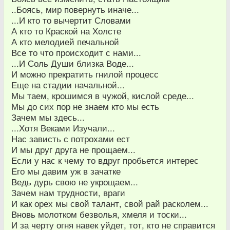
..Боясь, мир повернуть иначе...
...И кто то вычертит Словами
А кто то Краской на Холсте
А кто мелодией печальной
Все то что происходит с нами...
...И Соль Души близка Воде...
И можно прекратить гнилой процесс
Еще на стадии начальной...
Мы таем, крошимся в чужой, кислой среде...
Мы до сих пор не знаем кто мы есть
Зачем мы здесь...
...Хотя Веками Изучали...
Нас зависть с потрохами ест
И мы друг друга не прощаем...
Если у нас к чему то вдруг пробьется интерес
Его мы давим уж в зачатке
Ведь дурь свою не укрощаем...
Зачем нам трудности, враги
И как орех мы свой талант, свой рай расколем...
Вновь молотком безволья, хмеля и тоски...
И за черту огня навек уйдет, тот, кто не справится