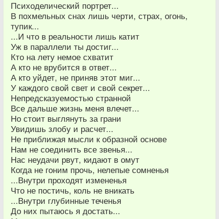
Психоделический портрет...
В похмельных снах лишь черти, страх, огонь,
тупик...
...И что в реальности лишь катит
Уж в параллели ты достиг...
Кто на лету немое схватит
А кто не врубится в ответ...
А кто уйдет, не приняв этот миг...
У каждого свой свет и свой секрет...
Непредсказуемостью странной
Все дальше жизнь меня влечет...
Но стоит выглянуть за грани
Увидишь злобу и расчет...
Не приближая мысли к образной основе
Нам не соединить все звенья...
Нас неудачи рвут, кидают в омут
Когда не гоним прочь, нелепые сомненья
...Внутри проходят измененья
Что не постичь, коль не вникать
...Внутри глубинные теченья
До них пытаюсь я достать...