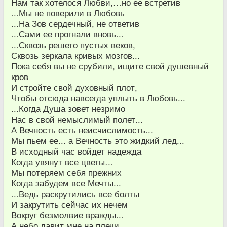
Нам так хотелося Любви,…но ее встретив
...Мы не поверили в Любовь
...На Зов сердечный, не ответив
...Сами ее прогнали вновь...
...Сквозь решето пустых веков,
Сквозь зеркала кривых мозгов...
Пока себя вы не срубили, ищите свой душевный
кров
И стройте свой духовный плот,
Чтобы отсюда навсегда уплыть в Любовь...
...Когда Душа зовет незримо
Нас в свой немыслимый полет...
А Вечность есть неисчислимость...
Мы пьем ее... а Вечность это жидкий лед...
В исходный час войдет надежда
Когда увянут все цветы…
Мы потеряем себя прежних
Когда забудем все Мечты...
...Ведь раскрутились все болты
И закрутить сейчас их нечем
Вокруг безмолвие вражды...
А небо давит мне на плечи