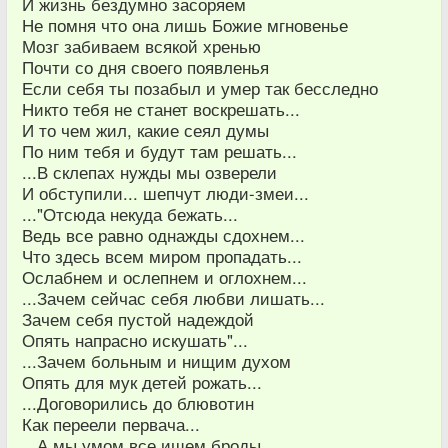
И жизнь бездумно засоряем
Не помня что она лишь Божие мгновенье
Мозг забиваем всякой хренью
Почти со дня своего появленья
Если себя ты позабыл и умер так бесследно
Никто тебя не станет воскрешать...
И то чем жил, какие сеял думы
По ним тебя и будут там решать...
...В склепах нужды мы озверели
И обступили... шепчут люди-змеи...
..."Отсюда некуда бежать...
Ведь все равно однажды сдохнем...
Что здесь всем миром пропадать...
Ослабнем и ослепнем и оглохнем...
...Зачем сейчас себя любви лишать...
Зачем себя пустой надеждой
Опять напрасно искушать"...
...Зачем больным и нищим духом
Опять для мук детей рожать...
...Договорились до блювотин
Как переели первача...
...А мы умом все ищем броды