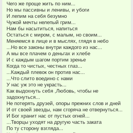
Чего же проще жить по ним...
Но мы пассивны и ленивы, и убоги
И лепим на себя безумно
Чужой мечты нелепый грим...
Нам бы насытиться, напиться
Остаться с миром, с малым, но своим...
Меняемся в лице и в мыслях, глядя в небо
...Но все законы внутри каждого из нас...
А мы все плачем о деньгах и хлебе
И с каждым шагом портим зренье
Когда то чистых, честных глаз...
...Каждый плевок он против нас...
...Что слито воедино с нами
У нас уж это не украсть...
Как выдохнуть себя ,Любовь, чтобы не
задохнуться...
Не потерять друзей, опоры прежних слов и дней
И от своей звезды, нам сгоряча не отвернуться...
И Бог хранит нас от пустых огней...
...Творцы уходят на другую часть заката
По ту сторону взгляда...