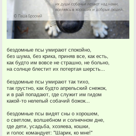
бездомные псы умирают спокойно,
без шума, без крика, приняв все, как есть,
как будто им вовсе не страшно, не больно,
на солнце блестит их потертая шерсть...
бездомные псы умирают так тихо,
так грустно, как будто апрельский снежок,
и в рай попадают, где служит им гидом
какой-то нелепый собачий божок...
бездомные псы видят сны о хорошем,
о светлом, волшебном и солнечном дне,
где дети, усадьба, хозяева, кошки,
и голос командует: "Шарик, ко мне!"