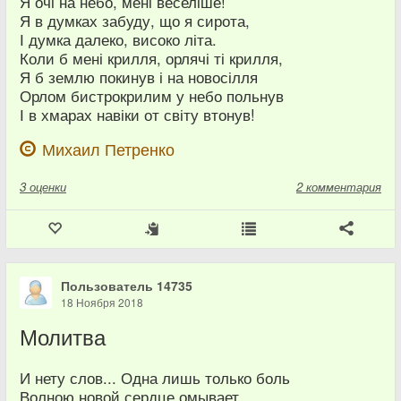
Я очі на небо, мені веселіше!
Я в думках забуду, що я сирота,
І думка далеко, високо літа.
Коли б мені крилля, орлячі ті крилля,
Я б землю покинув і на новосілля
Орлом бистрокрилим у небо польнув
І в хмарах навіки от світу втонув!
Михаил Петренко
3
оценки
2 комментария
Пользователь 14735
18 Ноября 2018
Молитва
И нету слов... Одна лишь только боль
Волною новой сердце омывает...