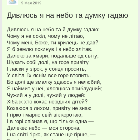
9 Мая 2019
Дивлюсь я на небо та думку гадаю
Дивлюсь я на небо та й думку гадаю:
Чому я не сокіл, чому не літаю,
Чому мені, Боже, ти крилець не дав?
Я б землю покинув і в небо злітав.
Далеко за хмари, подальше од світу,
Шукать собі долі, на горе привіту
І ласки у зірок, у сонця просить,
У світлі їх яснім все горе втопить.
Бо долі ще змалку здаюсь я нелюбий,
Я наймит у неї, хлопцюга приблудний;
Чужий я у долі, чужий у людей:
Хіба ж хто кохає нерідних дітей?
Кохаюся з лихом, привіту не знаю
І гірко і марно свій вік коротаю,
І в горі спізнав я, що тільки одна —
Далекеє небо — моя сторона.
І на світі гірко, як стане ще гірше, —