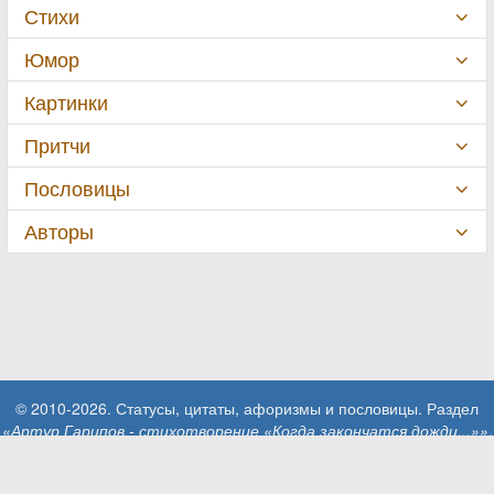
Стихи
Юмор
Картинки
Притчи
Пословицы
Авторы
© 2010-2026. Статусы, цитаты, афоризмы и пословицы. Раздел
«Артур Гарипов - стихотворение «Когда закончатся дожди...»»
.
При использовании материалов сайта активная ссылка на сайт
MillionStatusov.ru обязательна!