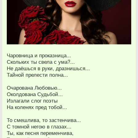
Чаровница и проказница...
Скольких ты свела с ума?...
Не даёшься в руки, дразнишься...
Тайной прелести полна...
Очарована Любовью...
Околдована Судьбой...
Излагали слог поэты
На коленях пред тобой...
То смешлива, то застенчива...
С томной негою в глазах...
Ты, как песня переменчива,