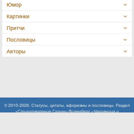
Юмор
Картинки
Притчи
Пословицы
Авторы
© 2010-2026. Статусы, цитаты, афоризмы и пословицы. Раздел
«Стихотворение Галины Воленберг «Чаровница и
проказница...»»
.
При использовании материалов сайта активная ссылка на сайт
MillionStatusov.ru обязательна!